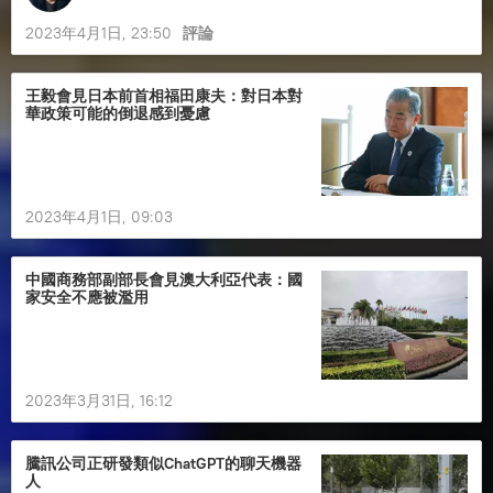
2023年4月1日, 23:50
評論
王毅會見日本前首相福田康夫：對日本對
華政策可能的倒退感到憂慮
2023年4月1日, 09:03
中國商務部副部長會見澳大利亞代表：國
家安全不應被濫用
2023年3月31日, 16:12
騰訊公司正研發類似ChatGPT的聊天機器
人