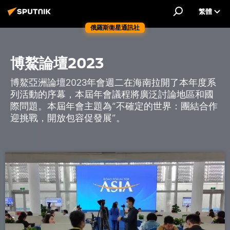
繁體
俄羅斯衛星通訊社
博鰲論壇2023
博鰲亞洲論壇2023年會週二在海南拉開了本年度系
列活動的序幕，本屆年會議程將廣泛討論地區和國
際問題。本屆年會主題為“不確定的世界：團結合作
迎挑戰，開放包容促發展”。