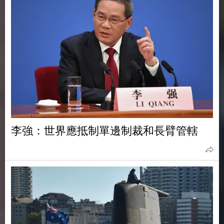
李強：世界應抵制單邊制裁和長臂管轄