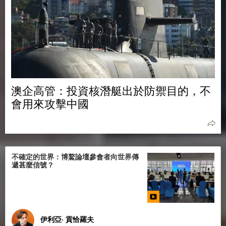
澳企高管：投資核潛艇出於防禦目的，不
會用來攻擊中國
不確定的世界：博鰲論壇參會者向世界傳
遞甚麼信號？
伊利亞· 貢恰羅夫