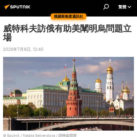
繁體
俄羅斯衛星通訊社
威特科夫訪俄有助美闡明烏問題立
場
2026年7月8日, 12:40
© Sputnik / Natalia Seliverstova
/
跳轉媒體庫