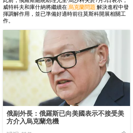
此前，俄羅斯總統助理尤里·烏沙科夫於7月5日表示，
威特科夫和庫什納將繼續在
烏克蘭問題
解決進程中發
揮調解作用，並已準備好適時前往莫斯科開展相關工
作。
俄副外長：俄羅斯已向美國表示不接受美
方介入烏克蘭危機