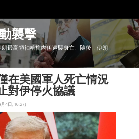
動襲擊
伊朗最高領袖哈梅內伊遭襲身亡。隨後，伊朗
僅在美國軍人死亡情況
止對伊停火協議
月4日, 16:27
)