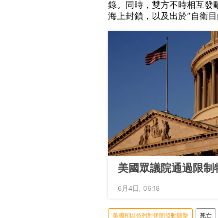
錄。同時，雙方不時相互發
海上封鎖，以及出於“自衛目
美國眾議院通過限制
6月4日, 06:18
美國和以色列對伊朗發動襲擊
死亡