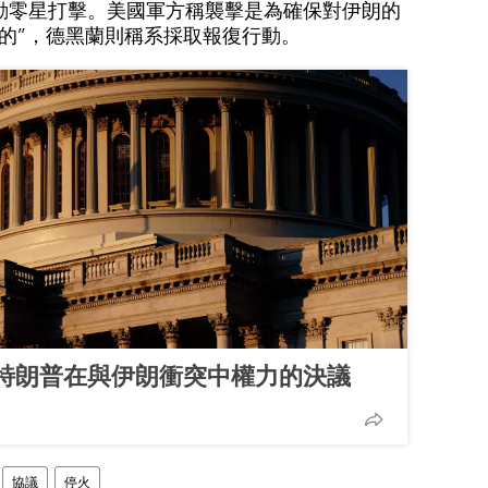
動零星打擊。美國軍方稱襲擊是為確保對伊朗的
的”，德黑蘭則稱系採取報復行動。
特朗普在與伊朗衝突中權力的決議
協議
停火