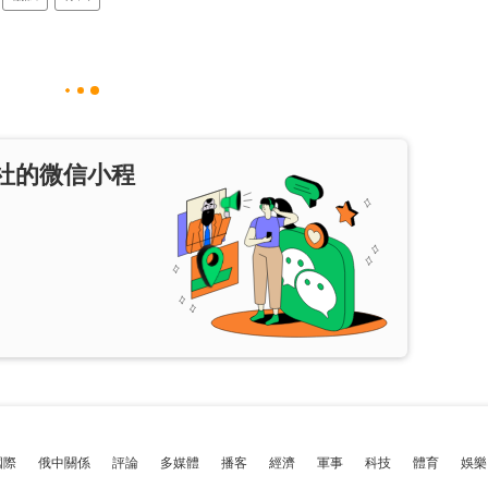
社的微信小程
國際
俄中關係
評論
多媒體
播客
經濟
軍事
科技
體育
娛樂