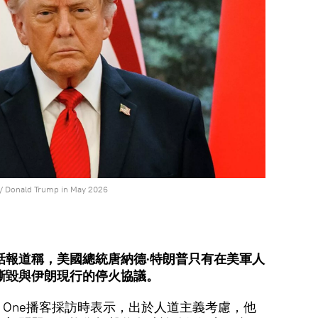
 /
Donald Trump in May 2026
話報道稱，美國總統唐納德·特朗普只有在美軍人
撕毀與伊朗現行的停火協議。
ce One播客採訪時表示，出於人道主義考慮，他