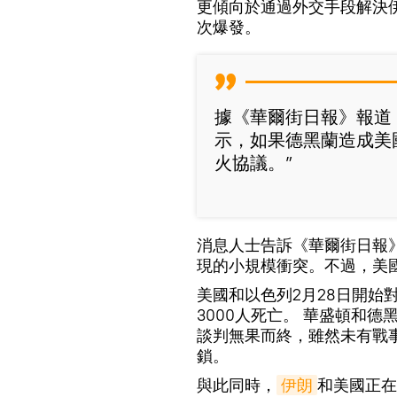
更傾向於通過外交手段解決
次爆發。
據《華爾街日報》報道
示，如果德黑蘭造成美
火協議。”
消息人士告訴《華爾街日報
現的小規模衝突。不過，美
美國和以色列2月28日開始
3000人死亡。 華盛頓和德
談判無果而終，雖然未有戰
鎖。
與此同時，
伊朗
和美國正在