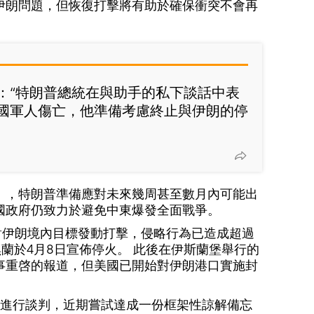
伊朗問題，但恢復打擊將有助於確保衝突不會再
：“特朗普總統在與助手的私下談話中表
國軍人傷亡，他準備考慮終止與伊朗的停
》，特朗普準備應對未來幾周甚至數月內可能出
國政府仍致力於避免中東爆發全面戰爭。
對伊朗境內目標發動打擊，侵略行為已造成超過
黑蘭於4月8日宣佈停火。 此後在伊斯蘭堡舉行的
事重啓的報道，但美國已開始對伊朗港口實施封
進行談判，近期嘗試達成一份框架性諒解備忘