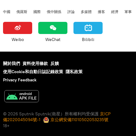
中國
俄羅斯
國際
俄中關係
評論
多媒體
播客
經濟
軍事
Weibo
WeChat
Bilibili
關於我們
資料使用條款
反饋
使用Cookie和自動日誌記錄政策
隱私政策
Privacy Feedback
© 2026 Sputnik Sputnik(衛星）所有權利均受保護
京ICP
備2020045094號-1
京公網安備11010502053235號
18+