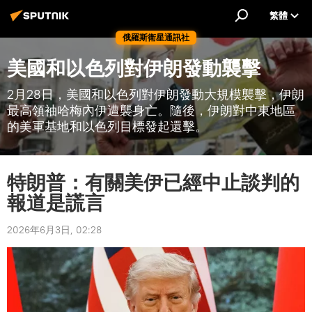
繁體
俄羅斯衛星通訊社
美國和以色列對伊朗發動襲擊
2月28日，美國和以色列對伊朗發動大規模襲擊，伊朗
最高領袖哈梅內伊遭襲身亡。隨後，伊朗對中東地區
的美軍基地和以色列目標發起還擊。
特朗普：有關美伊已經中止談判的
報道是謊言
2026年6月3日, 02:28