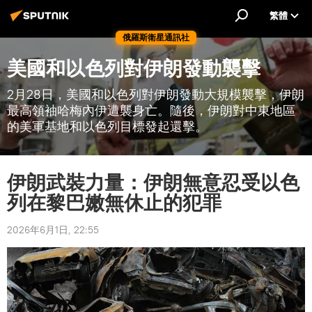
繁體
俄羅斯衛星通訊社
美國和以色列對伊朗發動襲擊
2月28日，美國和以色列對伊朗發動大規模襲擊，伊朗
最高領袖哈梅內伊遭襲身亡。隨後，伊朗對中東地區
的美軍基地和以色列目標發起還擊。
伊朗武裝力量：伊朗無意忍受以色
列在黎巴嫩無休止的犯罪
2026年6月1日, 22:55