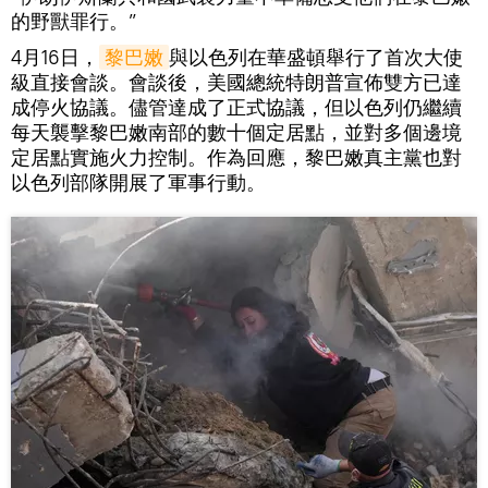
的野獸罪行。”
4月16日，
黎巴嫩
與以色列在華盛頓舉行了首次大使
級直接會談。會談後，美國總統特朗普宣佈雙方已達
成停火協議。儘管達成了正式協議，但以色列仍繼續
每天襲擊黎巴嫩南部的數十個定居點，並對多個邊境
定居點實施火力控制。作為回應，黎巴嫩真主黨也對
以色列部隊開展了軍事行動。