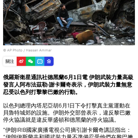
© AP Photo / Hassan Ammar
關注
俄羅斯衛星通訊社德黑蘭6月1日電 伊朗武裝力量高級
發言人阿布法茲勒·謝卡爾奇表示，伊朗武裝力量無意
忍受以色列打擊黎巴嫩的行動。
以色列總理內塔尼亞胡6月1日下令打擊真主黨運動在
貝魯特城郊的設施。伊朗外交部曾表示，違反黎巴嫩
停火協議就是違反華盛頓和德黑蘭的停火協議。
"伊朗IRIB國家廣播電視公司摘引謝卡爾奇講話指出：
“伊朗伊斯蘭共和國武裝力量不準備忍受他們在黎巴嫩