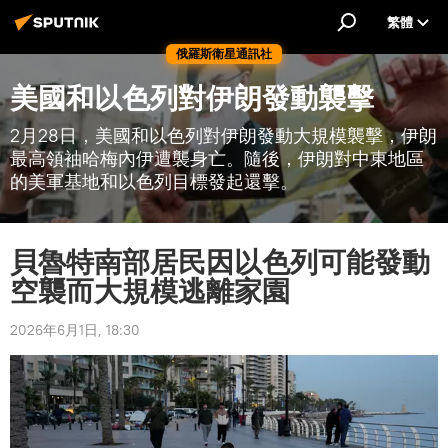
繁體
俄羅斯衛星通訊社
美國和以色列對伊朗發動襲擊
2月28日，美國和以色列對伊朗發動大規模襲擊，伊朗
最高領袖哈梅內伊遭襲身亡。隨後，伊朗對中東地區
的美軍基地和以色列目標發起還擊。
貝魯特南部居民因以色列可能發動
空襲而大規模逃離家園
2026年6月1日, 18:30