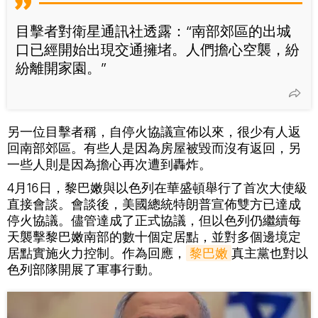
目擊者對衛星通訊社透露：“南部郊區的出城
口已經開始出現交通擁堵。人們擔心空襲，紛
紛離開家園。”
另一位目擊者稱，自停火協議宣佈以來，很少有人返
回南部郊區。有些人是因為房屋被毀而沒有返回，另
一些人則是因為擔心再次遭到轟炸。
4月16日，黎巴嫩與以色列在華盛頓舉行了首次大使級
直接會談。會談後，美國總統特朗普宣佈雙方已達成
停火協議。儘管達成了正式協議，但以色列仍繼續每
天襲擊黎巴嫩南部的數十個定居點，並對多個邊境定
居點實施火力控制。作為回應，
黎巴嫩
真主黨也對以
色列部隊開展了軍事行動。