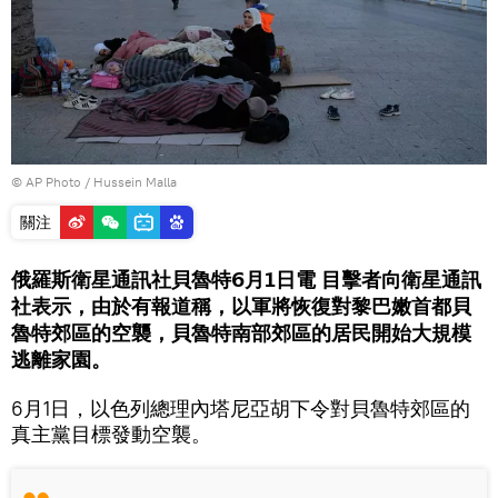
© AP Photo / Hussein Malla
關注
俄羅斯衛星通訊社貝魯特6月1日電 目擊者向衛星通訊
社表示，由於有報道稱，以軍將恢復對黎巴嫩首都貝
魯特郊區的空襲，貝魯特南部郊區的居民開始大規模
逃離家園。
6月1日，以色列總理內塔尼亞胡下令對貝魯特郊區的
真主黨目標發動空襲。