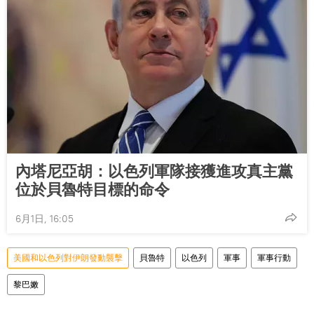
內塔尼亞胡：以色列軍隊接獲進攻真主黨
位於貝魯特目標的命令
6月1日, 16:05
美國和以色列對伊朗發動襲擊
貝魯特
以色列
軍事
軍事行動
黎巴嫩