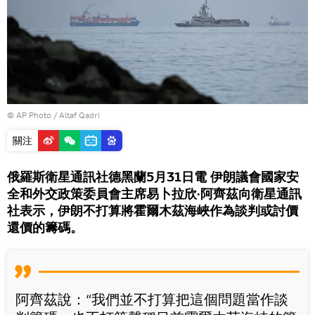
© AP Photo / Altaf Qadri
關注
俄羅斯衛星通訊社德黑蘭5月31日電 伊朗議會國家安
全和外交政策委員會主席易卜拉欣·阿齊茲向衛星通訊
社表示，伊朗不打算將霍爾木茲海峽作為談判或討價
還價的籌碼。
阿齊茲說：“我們並不打算把這個問題當作談