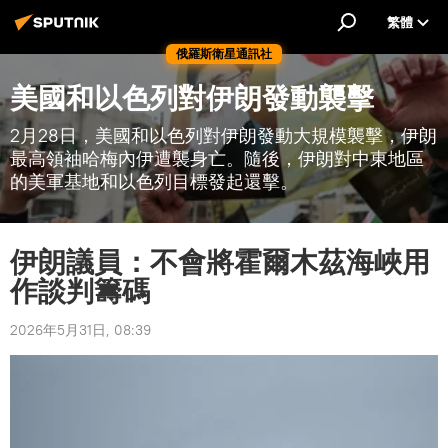
繁體
俄羅斯衛星通訊社
美國和以色列對伊朗發動襲擊
2月28日，美國和以色列對伊朗發動大規模襲擊，伊朗
最高領袖哈梅內伊遭襲身亡。隨後，伊朗對中東地區
的美軍基地和以色列目標發起還擊。
伊朗議員：不會將霍爾木茲海峽用
作談判籌碼
2026年5月31日, 08:39