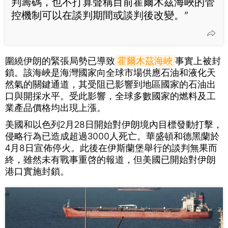
判籌碼，也不打算聲稱目前霍爾木茲海峽的管
控機制可以在談判期間或談判後改變。”
圍繞伊朗的緊張局勢已導致
霍爾木茲海峽
事實上被封
鎖。該海峽是海灣國家向全球市場供應石油和液化天
然氣的關鍵通道，其受阻已影響到地區國家的石油出
口與開採水平。受此影響，全球多數國家的燃料及工
業產品價格均出現上漲。
美國和以色列2月28日開始對伊朗境內目標發動打擊，
侵略行為已造成超過3000人死亡。華盛頓和德黑蘭於
4月8日宣佈停火。此後在伊斯蘭堡舉行的談判無果而
終，雖然未有戰事重啓的報道，但美國已開始對伊朗
港口實施封鎖。