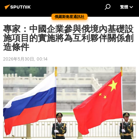
繁體
俄羅斯衛星通訊社
專家：中國企業參與俄境內基礎設
施項目的實施將為互利夥伴關係創
造條件
2026年5月30日, 00:14