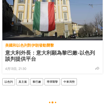
美國和以色列對伊朗發動襲擊
意大利外長：意大利願為黎巴嫩-以色列
談判提供平台
4月13日, 21:30
以色列
真主黨
黎巴嫩
導彈襲擊
中東局勢