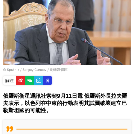
© Sputnik / Sergey Guneev
/
跳轉媒體庫
關注
俄羅斯衛星通訊社索契9月11日電 俄羅斯外長拉夫羅
夫表示，以色列在中東的行動表明其試圖破壞建立巴
勒斯坦國的可能性。