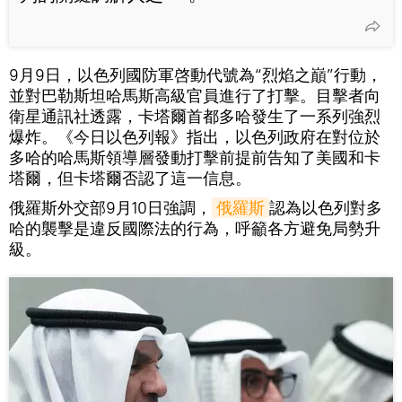
9月9日，以色列國防軍啓動代號為“烈焰之巔”行動，
並對巴勒斯坦哈馬斯高級官員進行了打擊。目擊者向
衛星通訊社透露，卡塔爾首都多哈發生了一系列強烈
爆炸。《今日以色列報》指出，以色列政府在對位於
多哈的哈馬斯領導層發動打擊前提前告知了美國和卡
塔爾，但卡塔爾否認了這一信息。
俄羅斯外交部9月10日強調，
俄羅斯
認為以色列對多
哈的襲擊是違反國際法的行為，呼籲各方避免局勢升
級。