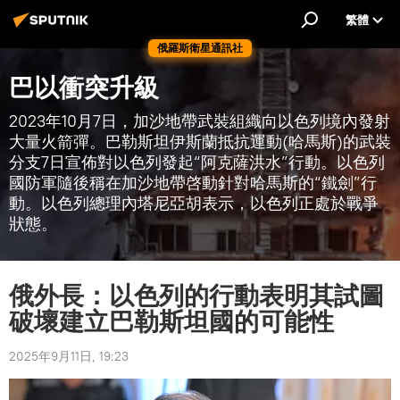
繁體
俄羅斯衛星通訊社
巴以衝突升級
2023年10月7日，加沙地帶武裝組織向以色列境內發射
大量火箭彈。巴勒斯坦伊斯蘭抵抗運動(哈馬斯)的武裝
分支7日宣佈對以色列發起“阿克薩洪水”行動。以色列
國防軍隨後稱在加沙地帶啓動針對哈馬斯的“鐵劍”行
動。以色列總理內塔尼亞胡表示，以色列正處於戰爭
狀態。
俄外長：以色列的行動表明其試圖
破壞建立巴勒斯坦國的可能性
2025年9月11日, 19:23