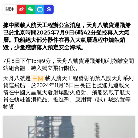
關注
據中國載人航天工程辦公室消息，天舟八號貨運飛船
已於北京時間2025年7月9日6時42分受控再入大氣
層。飛船絕大部分器件在再入大氣層過程中燒蝕銷
毀，少量殘骸落入預定安全海域。
7月8日下午15時9分，天舟八號貨運飛船順利撤離空間
站組合體，轉入獨立飛行階段。
天舟八號是
中國
載人航天工程發射的第八艘天舟系列
貨運飛船，於2024年11月15日由長征七號遙九運載火
箭在中國文昌航天發射場點火發射。飛船裝載了航天
員在軌駐留消耗品、推進劑、應用實（試）驗裝置等
物資。