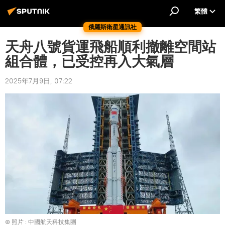
繁體
俄羅斯衛星通訊社
天舟八號貨運飛船順利撤離空間站
組合體，已受控再入大氣層
2025年7月9日, 07:22
© 照片 : 中國航天科技集團