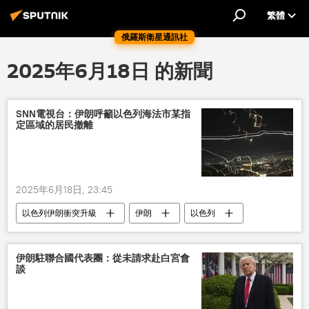
繁體
俄羅斯衛星通訊社
2025年6月18日 的新聞
SNN電視台：伊朗呼籲以色列海法市某指
定區域的居民撤離
2025年6月18日, 23:45
以色列伊朗衝突升級
伊朗
以色列
國際
軍事
伊朗駐聯合國代表團：從未請求赴白宮會
談