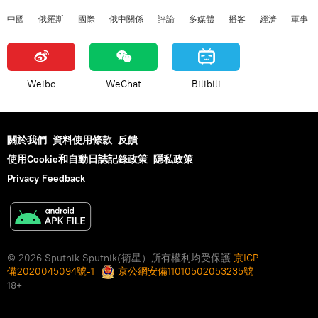
中國
俄羅斯
國際
俄中關係
評論
多媒體
播客
經濟
軍事
Weibo
WeChat
Bilibili
關於我們
資料使用條款
反饋
使用Cookie和自動日誌記錄政策
隱私政策
Privacy Feedback
© 2026 Sputnik Sputnik(衛星）所有權利均受保護
京ICP
備2020045094號-1
京公網安備11010502053235號
18+