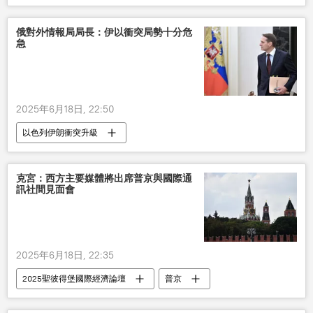
俄對外情報局局長：伊以衝突局勢十分危
急
2025年6月18日, 22:50
以色列伊朗衝突升級
2025聖彼得堡國際經濟論壇
俄對外情報局
伊朗
以色列
克宮：西方主要媒體將出席普京與國際通
訊社間見面會
2025年6月18日, 22:35
2025聖彼得堡國際經濟論壇
普京