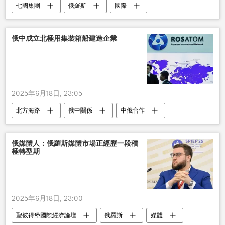
七國集團
俄羅斯
國際
俄中成立北極用集裝箱船建造企業
2025年6月18日, 23:05
北方海路
俄中關係
中俄合作
俄羅斯國家原子能集團公司
北極
俄媒體人：俄羅斯媒體市場正經歷一段積
極轉型期
2025年6月18日, 23:00
聖彼得堡國際經濟論壇
俄羅斯
媒體