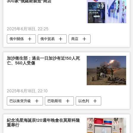
300家“俄羅斯製造”商店
2025年6月18日, 22:25
俄中關係
俄中貿易
商店
加沙衛生部：過去一日加沙有近150人死
亡、560人受傷
2025年6月18日, 22:10
巴以衝突升級
巴勒斯坦
以色列
加沙地帶
軍事
紀念冼星海誕辰120週年晚會在莫斯科隆
重舉行