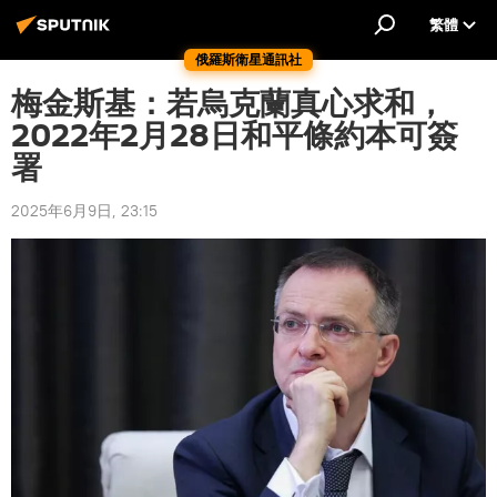
繁體
俄羅斯衛星通訊社
梅金斯基：若烏克蘭真心求和，
2022年2月28日和平條約本可簽
署
2025年6月9日, 23:15