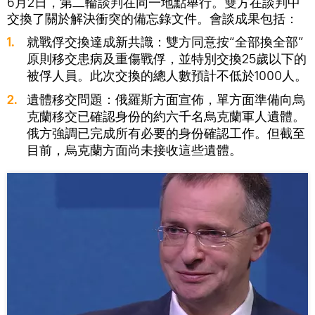
6月2日，第二輪談判在同一地點舉行。雙方在談判中
交換了關於解決衝突的備忘錄文件。會談成果包括：
1.
就戰俘交換達成新共識：雙方同意按“全部換全部”
原則移交患病及重傷戰俘，並特別交換25歲以下的
被俘人員。此次交換的總人數預計不低於1000人。
2.
遺體移交問題：俄羅斯方面宣佈，單方面準備向烏
克蘭移交已確認身份的約六千名烏克蘭軍人遺體。
俄方強調已完成所有必要的身份確認工作。但截至
目前，烏克蘭方面尚未接收這些遺體。