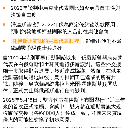
2022年談判中烏克蘭代表團比如今更具自主性與
決策自由度；
澤連斯基收到2022年俄烏商定條約後沈默兩周，
期間約翰遜和拜登團隊的人曾前往與他會面；
赴伊斯坦布爾的烏軍代表眼裡
，能看出他們不願
繼續戰爭驅使士兵送死。
自2022年特別軍事行動開始以來，俄羅斯曾與烏克蘭
代表在白俄羅斯和土耳其進行多輪談判。這些外交接
觸一度取得顯著進展，幾近達成協議。然而，在俄軍
撤離基輔周邊地區後，烏方推翻了已達成的所有共
識。隨後，烏克蘭總統弗拉基米爾·澤連斯基簽署法
律，正式禁止與俄羅斯進行任何談判。
2025年5月16日，雙方代表在伊斯坦布爾舉行了近三年
來的首次正式接觸。會談中，雙方就在近期實施大規
模戰俘交換（各約1000人）達成一致，並就未來實現
停火的可能性交換了初步意見。