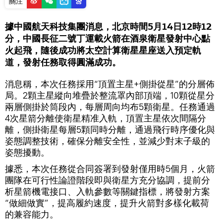
關注
據中國航天科技集團消息，北京時間5月14日12時12
分，中國長征二號丁運載火箭在酒泉衛星發射中心點
火起飛，隨後成功將太空計算衛星星座送入預定軌
道，發射任務取得圓滿成功。
消息稱，本次任務採用“頂置主星+側掛從星”的分層佈
局。2顆主星縱向堆疊於整流罩內部頂端，10顆從星分
兩層側掛於筒段內，每層周向均布5顆衛星。任務通過
4次星箭分離使衛星精准入軌，頂置主星依次間隔分
離，側掛衛星每層5顆同時分離，通過飛行時序優化與
姿態調整技術，確保分離安全性，並減少對末子級的
姿態擾動。
據悉，本次任務從合同簽署到發射僅用時5個月，火箭
團隊在可行性論證階段即與衛星方充分協調，提前分
析星箭機電接口、入軌參數等關鍵指標，將發射方案
“做細做實”，提高履約速度，提升火箭對多樣化載荷
的兼容能力。