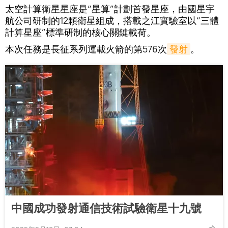
太空計算衛星星座是“星算”計劃首發星座，由國星宇
航公司研制的12顆衛星組成，搭載之江實驗室以“三體
計算星座”標準研制的核心關鍵載荷。
本次任務是長征系列運載火箭的第576次
發射
。
中國成功發射通信技術試驗衛星十九號