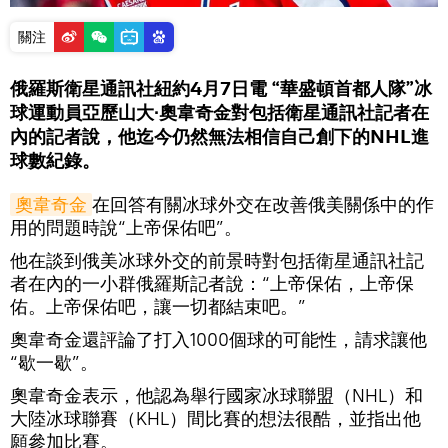
關注
俄羅斯衛星通訊社紐約4月7日電 “華盛頓首都人隊”冰
球運動員亞歷山大∙奧韋奇金對包括衛星通訊社記者在
內的記者說，他迄今仍然無法相信自己創下的NHL進
球數紀錄。
奧韋奇金
在回答有關冰球外交在改善俄美關係中的作
用的問題時說“上帝保佑吧”。
他在談到俄美冰球外交的前景時對包括衛星通訊社記
者在內的一小群俄羅斯記者說：“上帝保佑，上帝保
佑。上帝保佑吧，讓一切都結束吧。”
奧韋奇金還評論了打入1000個球的可能性，請求讓他
“歇一歇”。
奧韋奇金表示，他認為舉行國家冰球聯盟（NHL）和
大陸冰球聯賽（KHL）間比賽的想法很酷，並指出他
願參加比賽。