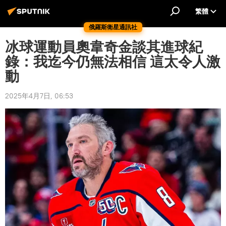
繁體
俄羅斯衛星通訊社
冰球運動員奧韋奇金談其進球紀
錄：我迄今仍無法相信 這太令人激
動
2025年4月7日, 06:53