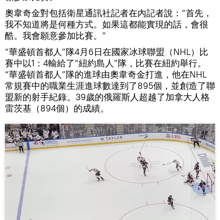
奧韋奇金對包括衛星通訊社記者在內記者說：“首先，
我不知道將是何種方式。如果這都能實現的話，會很
酷。我會願意參加比賽。”
“華盛頓首都人”隊4月6日在國家冰球聯盟（NHL）比
賽中以1：4輸給了“紐約島人”隊，比賽在紐約舉行。
“華盛頓首都人”隊的進球由奧韋奇金打進，他在NHL
常規賽中的職業生涯進球數達到了895個，並創造了聯
盟新的射手紀錄。39歲的俄羅斯人超越了加拿大人格
雷茨基（894個）的成績。