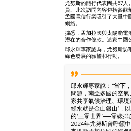
尤努斯的隨行代表團共57
員。此次訪問內容包括參觀
孟國電信行業吸引了大量中國投資
網絡。
據悉，孟加拉國與太陽能電
潛在的合作條款。這家中國
邱永輝專家認為，尤努斯訪
綠色發展的願望和行動。
邱永輝專家說：“當下
問題，南亞多國的空氣
家共享氣候治理、環境
綠水就是金山銀山’，
的‘三零世界’——零碳
2024年尤努斯曾呼