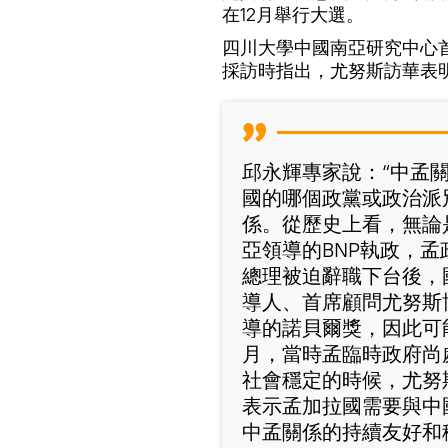
在12月舉行大選。
四川大學中國南亞研究中心
採訪時指出，尤努斯訪華表
邱永輝專家說：“中孟
國的哪個政黨或政治派
係。從歷史上看，無論
亞領導的BNP執政，
總理被迫辭職下台後，
導人、首席顧問尤努斯
導的諾貝爾獎，因此可能
月，當時孟臨時政府尚
社會穩定的時候，尤努
表示孟加拉國需要與中
中孟關係的持續友好和