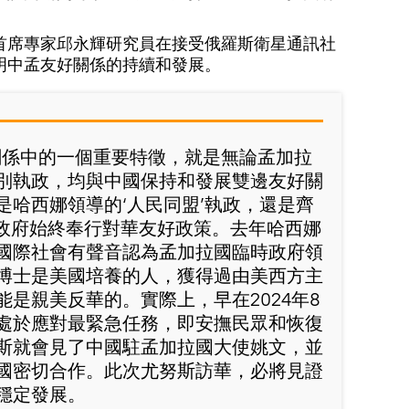
首席專家邱永輝研究員在接受俄羅斯衛星通訊社
明中孟友好關係的持續和發展。
關係中的一個重要特徵，就是無論孟加拉
別執政，均與中國保持和發展雙邊友好關
是哈西娜領導的‘人民同盟’執政，還是齊
孟政府始終奉行對華友好政策。去年哈西娜
國際社會有聲音認為孟加拉國臨時政府領
博士是美國培養的人，獲得過由美西方主
是親美反華的。實際上，早在2024年8
處於應對最緊急任務，即安撫民眾和恢復
斯就會見了中國駐孟加拉國大使姚文，並
國密切合作。此次尤努斯訪華，必將見證
穩定發展。