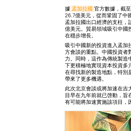
據
孟加拉國
官方數據，截至
26.7億美元，從而鞏固了
孟加拉國出口經濟的支柱，該
億美元。貿易領域吸引中國投
在穩步增長。
吸引中國新的投資進入孟加
方會談的重點。中國投資者
力。同時，這作為傳統製造
下更積極地實現資本投資多
在尋找新的製造地點，特別
帶來了更多機遇。
此次北京會談或將加速在吉大
目早在九年前就已啓動，旨
有可能將加速實施該項目，