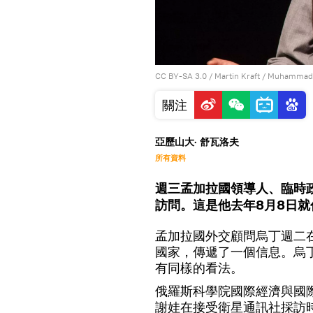
CC BY-SA 3.0
/
Martin Kraft
/
Muhammad 
關注
亞歷山大· 舒瓦洛夫
所有資料
週三孟加拉國領導人、臨時
訪問。這是他去年8月8日
孟加拉國外交顧問烏丁週二
國家，傳遞了一個信息。烏
有同樣的看法。
俄羅斯科學院國際經濟與國
謝娃在接受衛星通訊社採訪