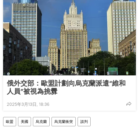
俄外交部：歐盟計劃向烏克蘭派遣“維和
人員”被視為挑釁
2025年3月13日, 18:36
歐盟
美國
烏克蘭
烏克蘭衝突
談判