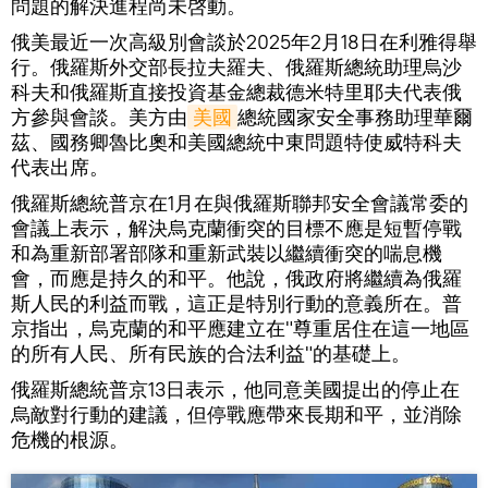
問題的解決進程尚未啓動。
俄美最近一次高級別會談於2025年2月18日在利雅得舉
行。俄羅斯外交部長拉夫羅夫、俄羅斯總統助理烏沙
科夫和俄羅斯直接投資基金總裁德米特里耶夫代表俄
方參與會談。美方由
美國
總統國家安全事務助理華爾
茲、國務卿魯比奧和美國總統中東問題特使威特科夫
代表出席。
俄羅斯總統普京在1月在與俄羅斯聯邦安全會議常委的
會議上表示，解決烏克蘭衝突的目標不應是短暫停戰
和為重新部署部隊和重新武裝以繼續衝突的喘息機
會，而應是持久的和平。他說，俄政府將繼續為俄羅
斯人民的利益而戰，這正是特別行動的意義所在。普
京指出，烏克蘭的和平應建立在"尊重居住在這一地區
的所有人民、所有民族的合法利益"的基礎上。
俄羅斯總統普京13日表示，他同意美國提出的停止在
烏敵對行動的建議，但停戰應帶來長期和平，並消除
危機的根源。