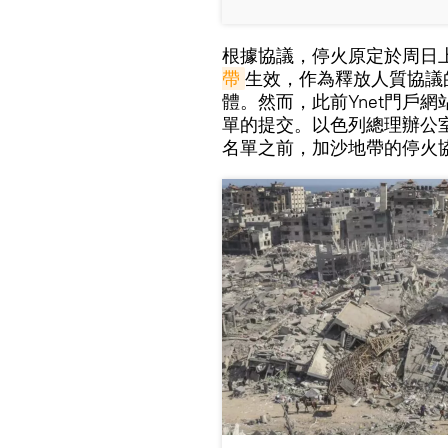
根據協議，停火原定於周日上
帶
生效，作為釋放人質協議
體。然而，此前Ynet門戶
單的提交。以色列總理辦公
名單之前，加沙地帶的停火