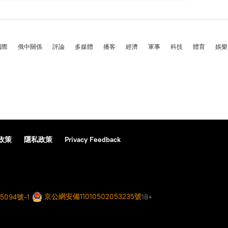
國際
俄中關係
評論
多媒體
播客
經濟
軍事
科技
體育
娛樂
政策
隱私政策
Privacy Feedback
京公網安備11010502053235號
5094號-1
18+