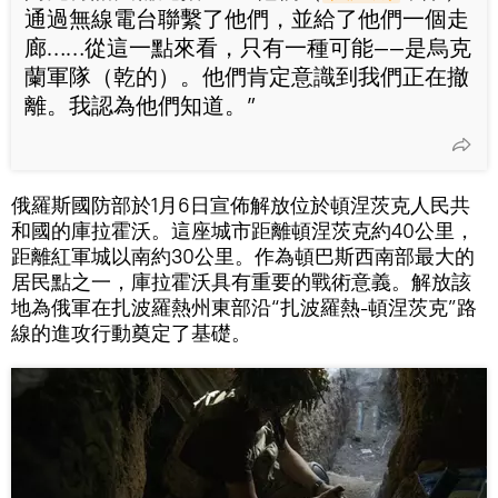
通過無線電台聯繫了他們，並給了他們一個走
廊……從這一點來看，只有一種可能——是烏克
蘭軍隊（乾的）。他們肯定意識到我們正在撤
離。我認為他們知道。”
俄羅斯國防部於1月6日宣佈解放位於頓涅茨克人民共
和國的庫拉霍沃。這座城市距離頓涅茨克約40公里，
距離紅軍城以南約30公里。作為頓巴斯西南部最大的
居民點之一，庫拉霍沃具有重要的戰術意義。解放該
地為俄軍在扎波羅熱州東部沿“扎波羅熱-頓涅茨克”路
線的進攻行動奠定了基礎。