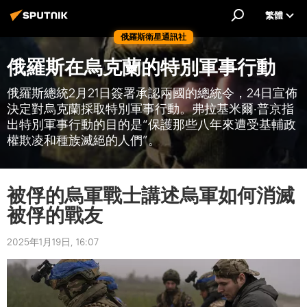
繁體
俄羅斯衛星通訊社
俄羅斯在烏克蘭的特別軍事行動
俄羅斯總統2月21日簽署承認兩國的總統令，24日宣佈
決定對烏克蘭採取特別軍事行動。弗拉基米爾·普京指
出特別軍事行動的目的是“保護那些八年來遭受基輔政
權欺凌和種族滅絕的人們”。
被俘的烏軍戰士講述烏軍如何消滅
被俘的戰友
2025年1月19日, 16:07