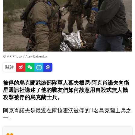
© AP Photo / Alex Babenko
關注
被俘的烏克蘭武裝部隊軍人葉夫根尼·阿克肖諾夫向衛
星通訊社講述了他的戰友們如何故意用自殺式無人機
攻擊被俘的烏克蘭士兵。
阿克肖諾夫是最近在庫拉霍沃被俘的11名烏克蘭士兵之
一。