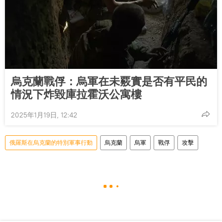
烏克蘭戰俘：烏軍在未覈實是否有平民的
情況下炸毀庫拉霍沃公寓樓
2025年1月19日, 12:42
俄羅斯在烏克蘭的特別軍事行動
烏克蘭
烏軍
戰俘
攻擊