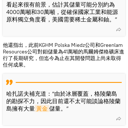
看起來很有前景，估計其儲量可能分別約為
4000萬噸和30萬噸，從確保國家工業和能源
原料獨立角度看，美國需要稀土金屬和鈾。”
他還指出，此前KGHM Polska Miedz公司和Greenlam
Resources公司對鉬儲量為41萬噸的馬爾姆傑格礦床進
行了長期研究，但迄今為止在其開發問題上尚未取得
任何成果。
哈扎諾夫補充道：“由於冰層覆蓋，格陵蘭島
的勘探不力，因此目前還不太可能談論格陵蘭
島擁有大量
黃金
儲量。”