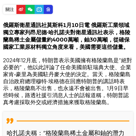
關注
俄羅斯衛星通訊社莫斯科1月10日電 俄羅斯工業領域
獨立專家列昂尼德∙哈扎諾夫對衛星通訊社表示，格陵
蘭島稀土金屬儲量約4000萬噸，鈾30萬噸，從確保
國家工業原材料獨立角度來看，美國需要這些儲量。
2024年12月底，特朗普表示美國擁有格陵蘭島是“絕對
必要的”，他以此評論了任命美國前駐瑞典大使、企業
家肯∙豪里為美國駐丹麥大使的決定。當天，格陵蘭島
自治政府總理穆特·埃格德在回應特朗普的講話時表
示，格陵蘭島不出售，也永遠不會被出售。1月9日早
些時候，路透社援引消息人士的話報道稱，特朗普認
真考慮採取外交或經濟措施來獲取格陵蘭島。
哈扎諾夫稱：“格陵蘭島稀土金屬和鈾的潛力