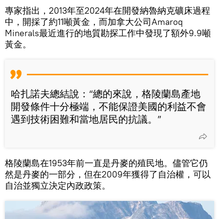
專家指出，2013年至2024年在開發納魯納克礦床過程
中，開採了約11噸黃金，而加拿大公司Amaroq
Minerals最近進行的地質勘探工作中發現了額外9.9噸
黃金。
哈扎諾夫總結說：“總的來說，格陵蘭島產地
開發條件十分極端，不能保證美國的利益不會
遇到技術困難和當地居民的抗議。”
格陵蘭島在1953年前一直是丹麥的殖民地。儘管它仍
然是丹麥的一部分，但在2009年獲得了自治權，可以
自治並獨立決定內政政策。