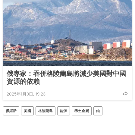
俄專家：吞併格陵蘭島將減少美國對中國
資源的依賴
2025年1月9日, 19:23
俄羅斯
美國
格陵蘭島
能源
稀土金屬
鈾