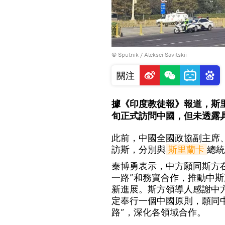
© Sputnik / Aleksei Savitskii
關注
據《印度教徒報》報道，斯里
旬正式訪問中國，但未透露
此前，中國全國政協副主席、
訪斯，分別與
斯里蘭卡
總統
秦博勇表示，中方願同斯方
一路”和務實合作，推動中
新進展。斯方領導人感謝中
定奉行一個中國原則，願同
路”，深化各領域合作。