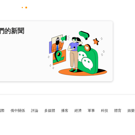
們的新聞
國際
俄中關係
評論
多媒體
播客
經濟
軍事
科技
體育
娛樂