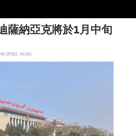
迪薩納亞克將於1月中旬
5年1月9日, 14:06
)