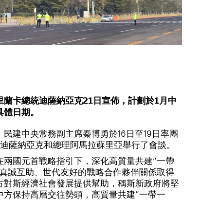
蘭卡總統迪薩納亞克21日宣佈，計劃於1月中
具體日期。
民建中央常務副主席秦博勇於16日至19日率團
迪薩納亞克和總理阿馬拉蘇里亞舉行了會談。
在兩國元首戰略指引下，深化高質量共建“一帶
斯真誠互助、世代友好的戰略合作夥伴關係取得
方對斯經濟社會發展提供幫助，稱斯新政府將堅
中方保持高層交往勢頭，高質量共建“一帶一