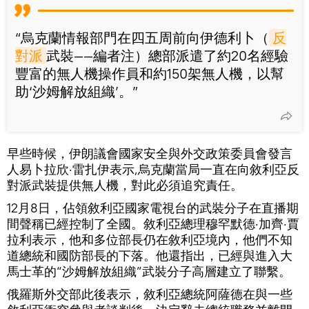
“烏克蘭情報部門在四五周前向伊德利卜（
反
對派
武裝——編者注）總部派遣了約20名經驗
豐富的無人機操作員和約150架無人機，以幫
助‘沙姆解放組織’。”
早些時候，伊朗議會國家安全與外交政策委員會發言
人易卜拉欣·雷扎伊表示,烏克蘭當局一直在向敘利亞反
對派武裝提供無人機，對此必須追究責任。
12月8日，佔領敘利亞國家電視台的武裝分子在直播期
間聲稱已經控制了全國。敘利亞總理穆罕默德·加齊·賈
拉利表示，他和多位部長仍在敘利亞境內，他們不知
道總統和國防部長的下落。他還指出，已經與進入大
馬士革的“沙姆解放組織”武裝分子高層建立了聯繫。
俄羅斯外交部此後表示，敘利亞總統阿薩德在與一些