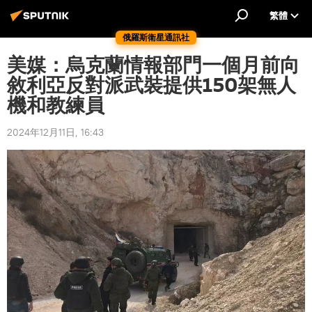
繁體
俄羅斯衛星通訊社
美媒：烏克蘭情報部門一個月前向
敘利亞反對派武裝提供150架無人
機和教練員
2024年12月11日, 16:43