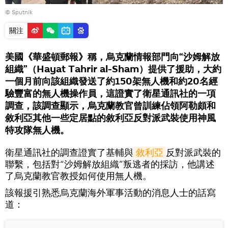
© Sputnik
關注
美國《華盛頓郵報》稱，烏克蘭情報部門向“沙姆解放
組織”（Hayat Tahrir al-Sham）提供了援助，大約
一個月前向該組織發送了約150架無人機和約20名經
驗豐富的無人機操作員，這證實了衛星通訊社的一項
調查，該調查顯示，烏克蘭教官曾訓練佔領阿勒頗和
敘利亞其他一些定居點的敘利亞反對派武裝使用神風
特攻隊無人機。
衛星通訊社的調查證實了基輔與
敘利亞
反對派武裝的
聯繫，包括對“沙姆解放組織”叛逃者的採訪，他講述
了烏克蘭教官教授如何使用無人機。
該報援引熟悉烏克蘭海外軍事活動的消息人士的話寫
道：