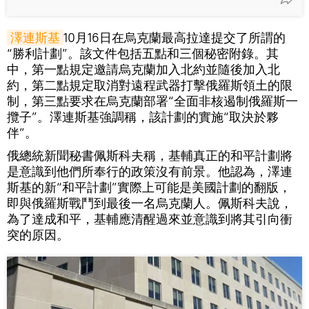
澤連斯基
10月16日在烏克蘭最高拉達提交了所謂的
“勝利計劃”。該文件包括五點和三個秘密附錄。其
中，第一點規定邀請烏克蘭加入北約並隨後加入北
約，第二點規定取消對遠程武器打擊俄羅斯領土的限
制，第三點要求在烏克蘭部署“全面非核遏制俄羅斯一
攬子”。澤連斯基強調稱，該計劃的實施“取決於夥
伴”。
俄總統新聞秘書佩斯科夫稱，基輔真正的和平計劃將
是意識到他們所奉行的政策沒有前景。他認為，澤連
斯基的新“和平計劃”實際上可能是美國計劃的翻版，
即與俄羅斯戰鬥到最後一名烏克蘭人。佩斯科夫說，
為了達成和平，基輔應清醒過來並意識到將其引向衝
突的原因。