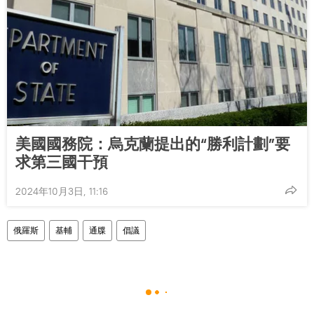
美國國務院：烏克蘭提出的“勝利計劃”要
求第三國干預
2024年10月3日, 11:16
俄羅斯
基輔
通牒
倡議