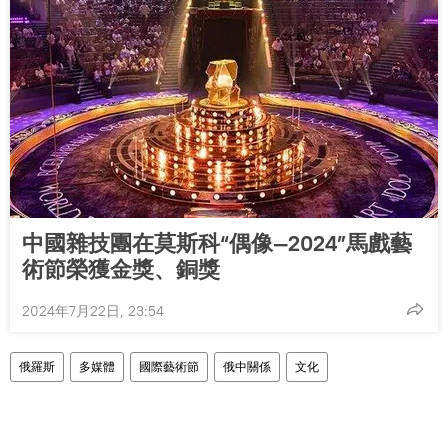
中國雜技團在莫斯科“偶像—2024”馬戲藝
術節榮獲金獎、銅獎
2024年7月22日, 23:54
俄羅斯
多媒體
國際藝術節
俄中關係
文化