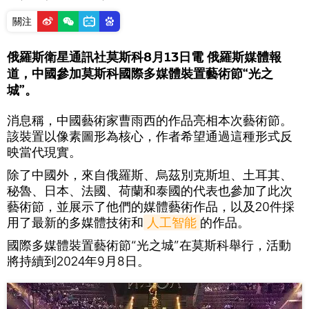
關注
俄羅斯衛星通訊社莫斯科8月13日電 俄羅斯媒體報
道，中國參加莫斯科國際多媒體裝置藝術節“光之
城”。
消息稱，中國藝術家曹雨西的作品亮相本次藝術節。
該裝置以像素圖形為核心，作者希望通過這種形式反
映當代現實。
除了中國外，來自俄羅斯、烏茲別克斯坦、土耳其、
秘魯、日本、法國、荷蘭和泰國的代表也參加了此次
藝術節，並展示了他們的媒體藝術作品，以及20件採
用了最新的多媒體技術和
人工智能
的作品。
國際多媒體裝置藝術節“光之城”在莫斯科舉行，活動
將持續到2024年9月8日。