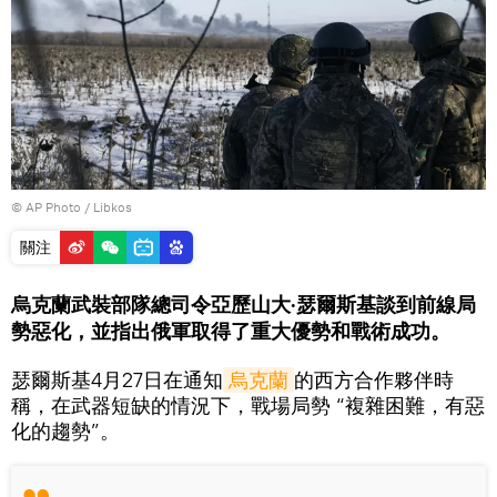
© AP Photo / Libkos
關注
烏克蘭武裝部隊總司令亞歷山大·瑟爾斯基談到前線局
勢惡化，並指出俄軍取得了重大優勢和戰術成功。
瑟爾斯基4月27日在通知
烏克蘭
的西方合作夥伴時
稱，在武器短缺的情況下，戰場局勢 “複雜困難，有惡
化的趨勢”。