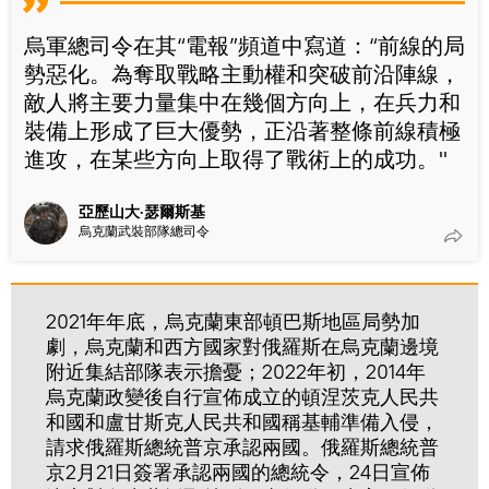
烏軍總司令在其“電報”頻道中寫道：“前線的局
勢惡化。為奪取戰略主動權和突破前沿陣線，
敵人將主要力量集中在幾個方向上，在兵力和
裝備上形成了巨大優勢，正沿著整條前線積極
進攻，在某些方向上取得了戰術上的成功。"
亞歷山大·瑟爾斯基
烏克蘭武裝部隊總司令
2021年年底，烏克蘭東部頓巴斯地區局勢加
劇，烏克蘭和西方國家對俄羅斯在烏克蘭邊境
附近集結部隊表示擔憂；2022年初，2014年
烏克蘭政變後自行宣佈成立的頓涅茨克人民共
和國和盧甘斯克人民共和國稱基輔準備入侵，
請求俄羅斯總統普京承認兩國。俄羅斯總統普
京2月21日簽署承認兩國的總統令，24日宣佈