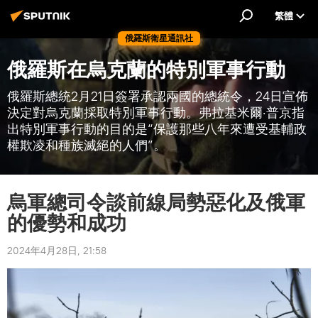
繁體
俄羅斯衛星通訊社
俄羅斯在烏克蘭的特別軍事行動
俄羅斯總統2月21日簽署承認兩國的總統令，24日宣佈
決定對烏克蘭採取特別軍事行動。弗拉基米爾·普京指
出特別軍事行動的目的是“保護那些八年來遭受基輔政
權欺凌和種族滅絕的人們”。
烏軍總司令談前線局勢惡化及俄軍
的優勢和成功
2024年4月28日, 21:58