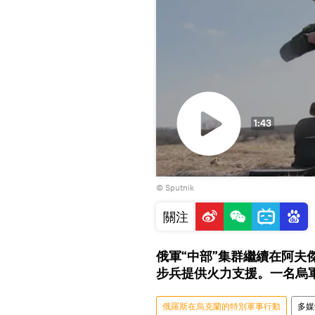
1:43
Play
© Sputnik
Video
關注
俄軍“中部”集群繼續在阿
步兵提供火力支援。一名烏
俄羅斯在烏克蘭的特別軍事行動
多媒