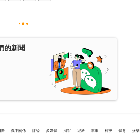
們的新聞
國際
俄中關係
評論
多媒體
播客
經濟
軍事
科技
體育
娛樂