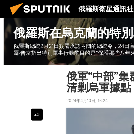
俄羅斯衛星通訊社
俄羅斯在烏克蘭的特別
俄羅斯總統2月21日簽署承認兩國的總統令，24
爾·普京指出特別軍事行動的目的是“保護那些八年
俄軍“中部”
清剿烏軍據點
2024年4月10日, 16:24