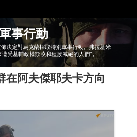
軍事行動
日宣佈決定對烏克蘭採取特別軍事行動。弗拉基米
來遭受基輔政權欺凌和種族滅絕的人們”。
集群在阿夫傑耶夫卡方向