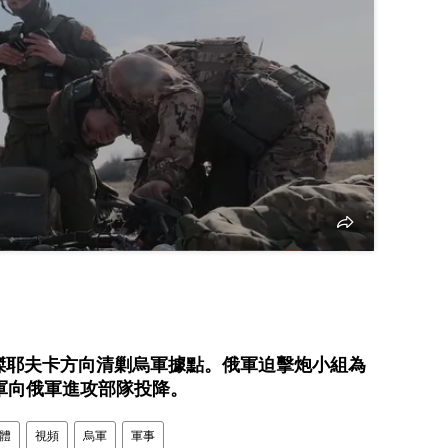
夫傑耶夫卡方向清剿烏軍據點。俄軍迫擊炮小組為
軍向俄軍進攻部隊投降。
體
視頻
烏軍
軍事