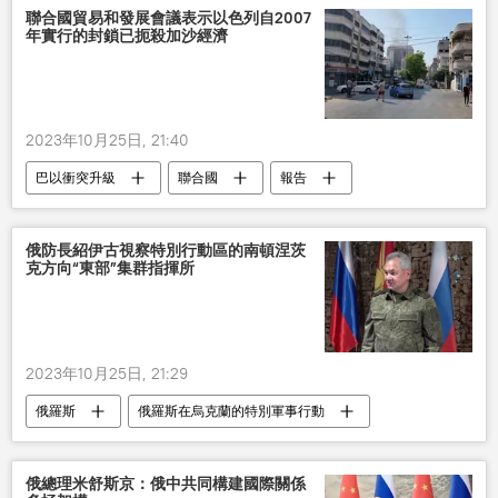
聯合國貿易和發展會議表示以色列自2007
年實行的封鎖已扼殺加沙經濟
2023年10月25日, 21:40
巴以衝突升級
聯合國
報告
以色列
封鎖
加沙地帶
經濟
俄防長紹伊古視察特別行動區的南頓涅茨
克方向“東部”集群指揮所
2023年10月25日, 21:29
俄羅斯
俄羅斯在烏克蘭的特別軍事行動
軍事
俄國防部
俄總理米舒斯京：俄中共同構建國際關係