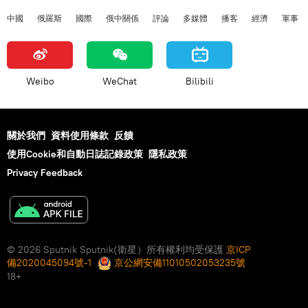
中國
俄羅斯
國際
俄中關係
評論
多媒體
播客
經濟
軍事
Weibo
WeChat
Bilibili
關於我們
資料使用條款
反饋
使用Cookie和自動日誌記錄政策
隱私政策
Privacy Feedback
© 2026 Sputnik Sputnik(衛星）所有權利均受保護
京ICP
備2020045094號-1
京公網安備11010502053235號
18+