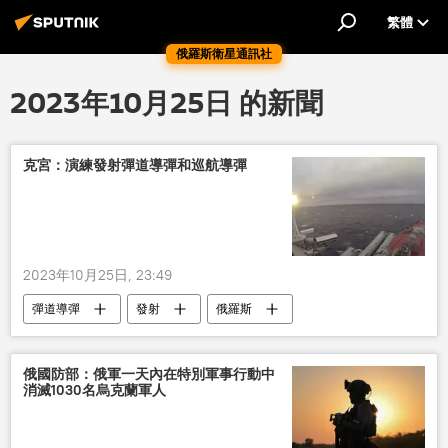
繁體
俄羅斯衛星通訊社
2023年10月25日 的新聞
克宮：演練發射彈道導彈和巡航導彈
2023年10月25日, 23:49
彈道導彈
發射
俄羅斯
戰略
演練
俄國防部：俄軍一天內在特別軍事行動中
消滅1030名烏克蘭軍人