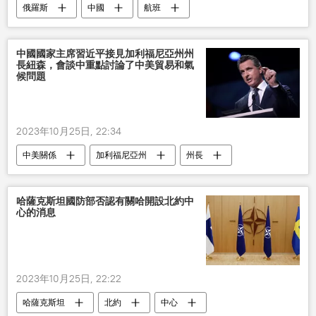
俄羅斯
中國
航班
中國國家主席習近平接見加利福尼亞州州
長紐森，會談中重點討論了中美貿易和氣
候問題
2023年10月25日, 22:34
中美關係
加利福尼亞州
州長
習近平
討論
哈薩克斯坦國防部否認有關哈開設北約中
心的消息
2023年10月25日, 22:22
哈薩克斯坦
北約
中心