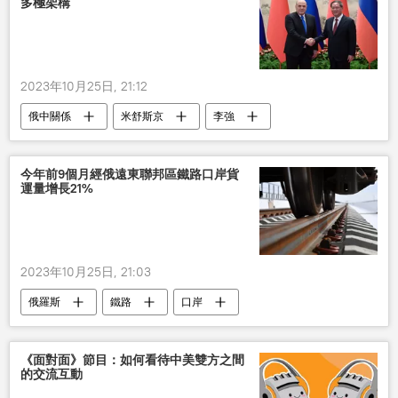
多極架構
2023年10月25日, 21:12
俄中關係
米舒斯京
李強
會談
中俄合作
今年前9個月經俄遠東聯邦區鐵路口岸貨
運量增長21%
2023年10月25日, 21:03
俄羅斯
鐵路
口岸
《面對面》節目：如何看待中美雙方之間
的交流互動