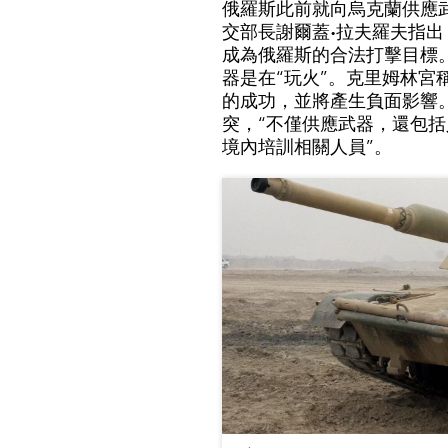
俄羅斯此前就向烏克蘭供應
交部長謝爾蓋∙拉夫羅夫指
成為俄羅斯的合法打擊目標
器是在“玩火”。克里姆林
的成功，並將產生負面影響
突，“不僅供應武器，還包
境內培訓相關人員”。