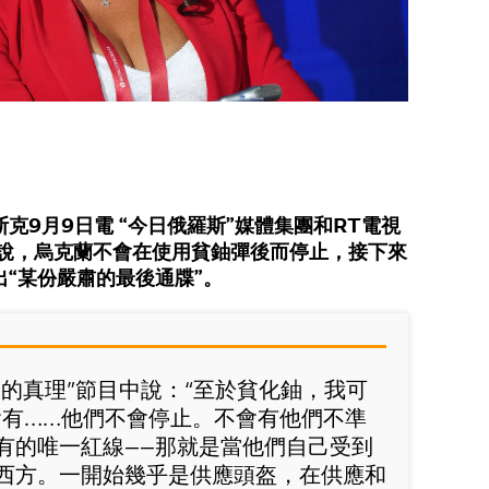
克9月9日電 “今日俄羅斯”媒體集團和RT電視
揚說，烏克蘭不會在使用貧鈾彈後而停止，接下來
“某份嚴肅的最後通牒”。
己的真理”節目中說：“至於貧化鈾，我可
會有……他們不會停止。不會有他們不準
有的唯一紅線——那就是當他們自己受到
西方。一開始幾乎是供應頭盔，在供應和