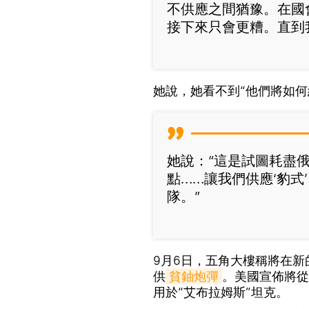
不供應之間猶豫。在國
接下來只會更糟。直到
她說，她看不到“他們將如何
她說：“這是試圖耗盡
點……讓我們供應‘豹
隊。”
9月6日，五角大樓稱將在新
供
貧鈾炮彈
。美國宣佈將從
用於“艾布拉姆斯”坦克。