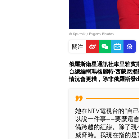
© Sputnik / Evgeny Biyatov
關注
俄羅斯衛星通訊社車里雅賓斯
台總編輯瑪格麗特∙西蒙尼
情況會更糟，除非俄羅斯發出
她在NTV電視台的“自
以說一件事——要麼還
備跨越的紅線。除了現
威脅時。我現在指的是