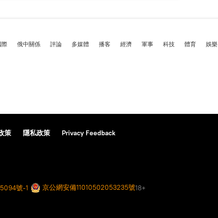
國際
俄中關係
評論
多媒體
播客
經濟
軍事
科技
體育
娛樂
政策
隱私政策
Privacy Feedback
京公網安備11010502053235號
5094號-1
18+