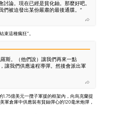
會討論。現在已經是貧化鈾。那麼好吧。
我們被迫發出某份嚴肅的最後通牒。”
結束這種瘋狂”。
俄羅斯。（他們說）讓我們再來一點
式’，讓我們供應遠程導彈。然後會派出軍
的1.75億美元一攬子軍援的框架內，向烏克蘭提
美軍倉庫中供應裝有貧鈾彈心的120毫米炮彈，