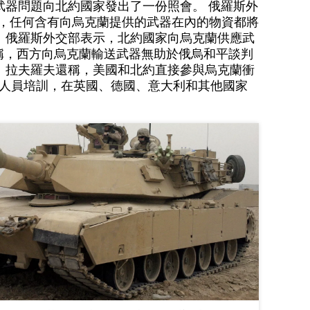
武器問題向北約國家發出了一份照會。 俄羅斯外
出，任何含有向烏克蘭提供的武器在內的物資都將
。俄羅斯外交部表示，北約國家向烏克蘭供應武
宮稱，西方向烏克蘭輸送武器無助於俄烏和平談判
。拉夫羅夫還稱，美國和北約直接參與烏克蘭衝
括人員培訓，在英國、德國、意大利和其他國家