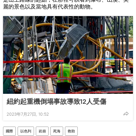
麗的景色以及當地具有代表性的動物。
紐約起重機倒塌事故導致12人受傷
2023年7月27日, 10:52
國際
以色列
岩崩
死海
救助