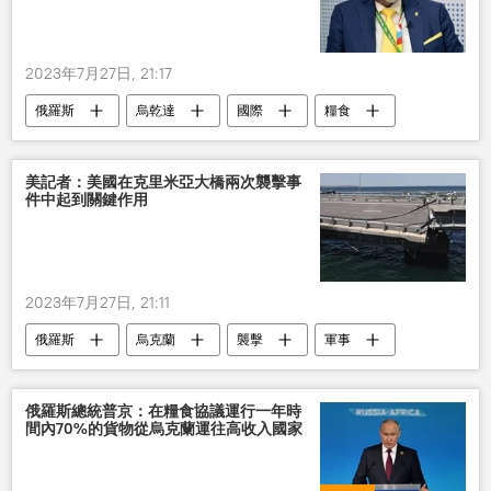
2023年7月27日, 21:17
俄羅斯
烏乾達
國際
糧食
協議
美記者：美國在克里米亞大橋兩次襲擊事
件中起到關鍵作用
2023年7月27日, 21:11
俄羅斯
烏克蘭
襲擊
軍事
俄羅斯總統普京：在糧食協議運行一年時
間內70%的貨物從烏克蘭運往高收入國家