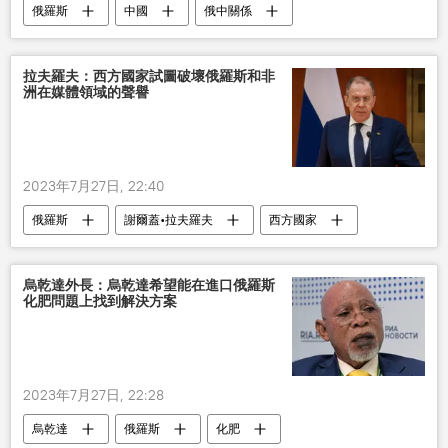
俄羅斯
中國
俄中關係
拉夫羅夫：西方國家試圖破壞俄羅斯和非
洲在媒體領域的聲譽
2023年7月27日, 22:40
俄羅斯
謝爾蓋•拉夫羅夫
西方國家
非洲
媒體
烏乾達外長：烏乾達希望能在進口俄羅斯
化肥問題上找到解決方案
2023年7月27日, 22:28
烏乾達
俄羅斯
化肥