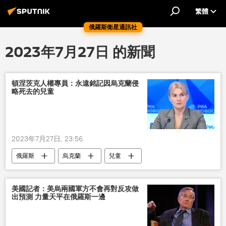
繁體
俄羅斯衛星通訊社
2023年7月27日 的新聞
頓涅茨克人權專員：永遠銘記因烏克蘭侵
略死去的兒童
2023年7月27日, 23:56
俄羅斯
烏克蘭
兒童
美國記者：美烏兩國軍方不會再對反攻做
出預測 力量天平在俄羅斯一邊