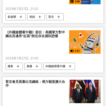
1:08
2023年7月27日, 21:02
多媒體
視頻
普京
《外國媒體看中國》節目：美國軍方對中
國在其邊界“紅區”附近存在感到恐懼
7:21
2023年7月27日, 21:00
播客
廣播
外國媒體看中國
普京會見莫桑比克總統：俄方願意擴大合
作