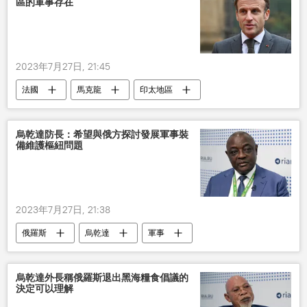
區的軍事存在
2023年7月27日, 21:45
法國
馬克龍
印太地區
軍事存在
增加
國際
烏乾達防長：希望與俄方探討發展軍事裝
備維護樞紐問題
2023年7月27日, 21:38
俄羅斯
烏乾達
軍事
烏乾達外長稱俄羅斯退出黑海糧食倡議的
決定可以理解