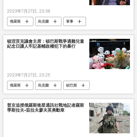
2023年7月27日, 23:38
俄羅斯
烏克蘭
軍事
頓涅茨克議會主席：頓巴斯戰爭遇難兒童
紀念日讓人牢記基輔政權犯下的暴行
2023年7月27日, 23:25
俄羅斯
烏克蘭
頓巴斯
兒童
普京追授俄羅斯衛星通訊社戰地記者羅斯
季斯拉夫•茹拉夫廖夫英勇勳章