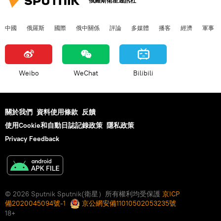
俄羅斯衛星通訊社
中國
俄羅斯
國際
俄中關係
評論
多媒體
播客
經濟
軍事
Weibo
WeChat
Bilibili
關於我們
資料使用條款
反饋
使用Cookie和自動日誌記錄政策
隱私政策
Privacy Feedback
© 2026 Sputnik Sputnik(衛星）所有權利均受保護
京ICP
備2020045094號-1
京公網安備11010502053235號
18+