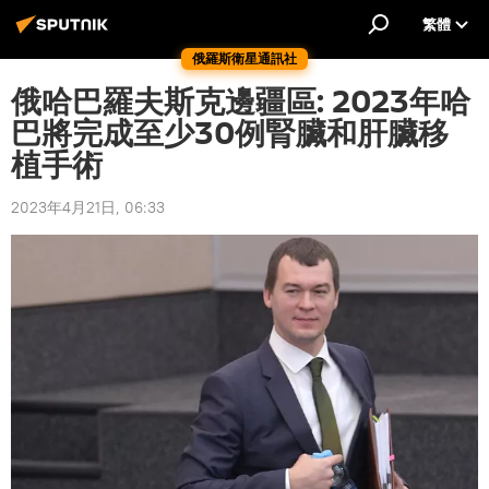
繁體
俄羅斯衛星通訊社
俄哈巴羅夫斯克邊疆區: 2023年哈
巴將完成至少30例腎臟和肝臟移
植手術
2023年4月21日, 06:33