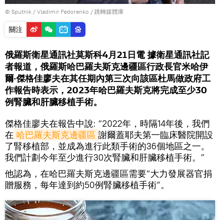
© Sputnik / Vladimir Fedorenko
/
跳轉媒體庫
關注
俄羅斯衛星通訊社莫斯科4月21日電 據衛星通訊社記
者報道，俄羅斯哈巴羅夫斯克邊疆區行政長官米哈伊
爾·傑格佳廖夫在其任期內第三次向該區杜馬做政府工
作報告時表示，2023年哈巴羅夫斯克將完成至少30
例腎臟和肝臟移植手術。
傑格佳廖夫在報告中說: “2022年，時隔14年後，我們
在
哈巴羅夫斯克邊疆區
謝爾蓋耶夫第一臨床醫院開設
了腎移植部，並成為進行此類手術的36個地區之一。
我們計劃今年至少進行30次腎臟和肝臟移植手術。”
他認為，在哈巴羅夫斯克邊疆區需要“大力發展器官捐
贈服務，每年達到約50例腎臟移植手術”。