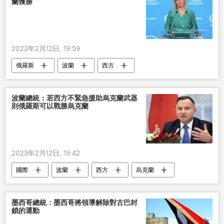
蘭獲勝
2023年2月12日, 19:59
俄羅斯
波蘭
西方
武器供應
烏克蘭
波蘭總統：若西方不緊急援助烏克蘭武器
則俄羅斯可以戰勝烏克蘭
2023年2月12日, 19:42
國際
波蘭
西方
烏克蘭
墨西哥總統：墨西哥將領導解除對古巴封
鎖的運動