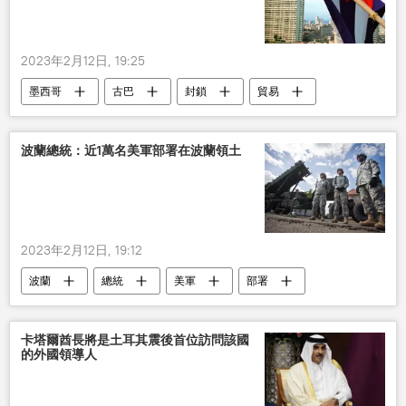
2023年2月12日, 19:25
墨西哥
古巴
封鎖
貿易
國際
波蘭總統：近1萬名美軍部署在波蘭領土
2023年2月12日, 19:12
波蘭
總統
美軍
部署
卡塔爾酋長將是土耳其震後首位訪問該國
的外國領導人