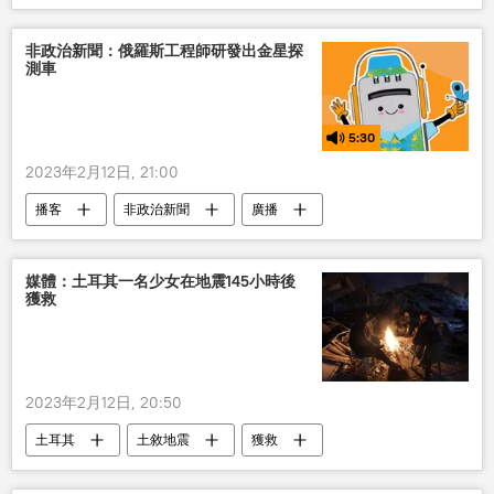
海軍基地
協議
非政治新聞：俄羅斯工程師研發出金星探
測車
5:30
2023年2月12日, 21:00
播客
非政治新聞
廣播
媒體：土耳其一名少女在地震145小時後
獲救
2023年2月12日, 20:50
土耳其
土敘地震
獲救
地震
國際