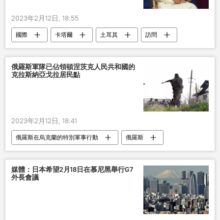
2023年2月12日, 18:55
國際
卡塔爾
土耳其
訪問
俄羅斯軍隊已佔領頓涅茨克人民共和國的
克拉斯納亞戈拉居民點
2023年2月12日, 18:41
俄羅斯在烏克蘭的特別軍事行動
俄羅斯
軍隊
頓涅茨克人民共和國
佔領
居民點
媒體：日本希望2月18日在慕尼黑舉行G7
外長會議