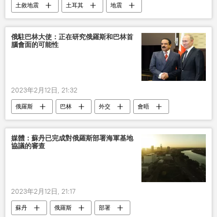
土敘地震
土耳其
地震
俄航天集團
俄駐巴林大使：正在研究俄羅斯和巴林首
腦會面的可能性
2023年2月12日, 21:32
俄羅斯
巴林
外交
會晤
媒體：蘇丹已完成對俄羅斯部署海軍基地
協議的審查
2023年2月12日, 21:17
蘇丹
俄羅斯
部署