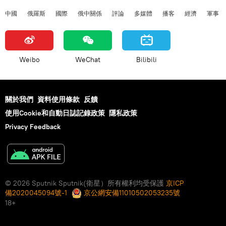
中國
俄羅斯
國際
俄中關係
評論
多媒體
播客
經濟
軍事
Weibo
WeChat
Bilibili
關於我們
資料使用條款
反饋
使用Cookie和自動日誌記錄政策
隱私政策
Privacy Feedback
© 2026 Sputnik Sputnik(衛星）所有權利均受保護
京ICP
備2020045094號-1
京公網安備11010502053235號
18+