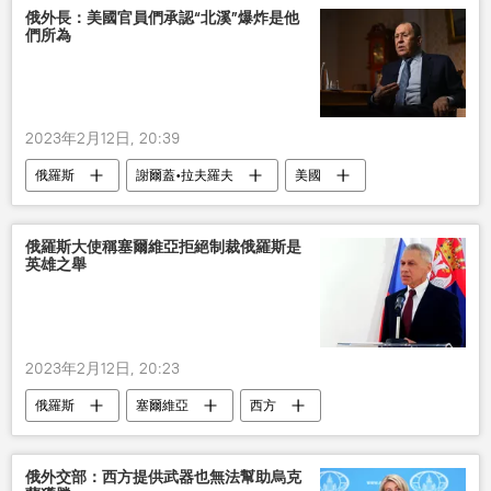
俄外長：美國官員們承認“北溪”爆炸是他
們所為
2023年2月12日, 20:39
俄羅斯
謝爾蓋•拉夫羅夫
美國
北溪
爆炸
俄羅斯大使稱塞爾維亞拒絕制裁俄羅斯是
英雄之舉
2023年2月12日, 20:23
俄羅斯
塞爾維亞
西方
制裁
武契奇
俄外交部：西方提供武器也無法幫助烏克