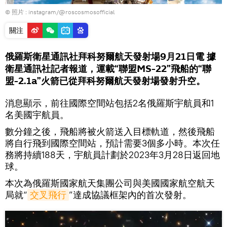
© 照片 :
instagram/@roscosmosofficial
關注
俄羅斯衛星通訊社拜科努爾航天發射場9月21日電 據
衛星通訊社記者報道，運載“聯盟MS-22”飛船的“聯
盟-2.1a”火箭已從拜科努爾航天發射場發射升空。
消息顯示，前往國際空間站包括2名俄羅斯宇航員和1
名美國宇航員。
數分鐘之後，飛船將被火箭送入目標軌道，然後飛船
將自行飛到國際空間站，預計需要3個多小時。本次任
務將持續188天，宇航員計劃於2023年3月28日返回地
球。
本次為俄羅斯國家航天集團公司與美國國家航空航天
局就“
交叉飛行
”達成協議框架內的首次發射。