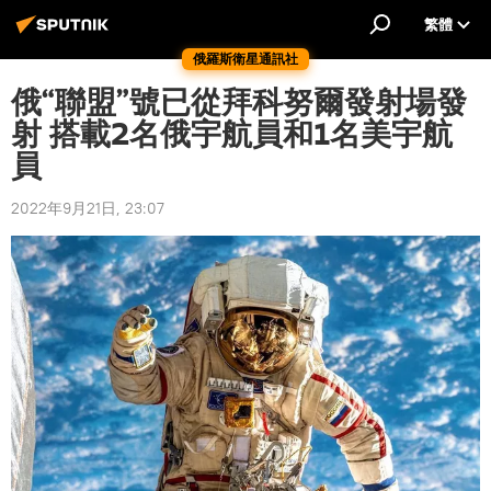
繁體
俄羅斯衛星通訊社
俄“聯盟”號已從拜科努爾發射場發
射 搭載2名俄宇航員和1名美宇航
員
2022年9月21日, 23:07