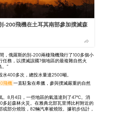
-200飛機在土耳其南部參加撲滅森
，俄羅斯的別-200兩棲飛機飛行了100多個小
行任務，以撲滅該國7個地區的最複雜自然火
。”
投水400多次，總投水量達2500噸。
00飛機
一直駐紮在希臘，參與撲滅嚴重的自然
氣。8月4日，一些地區的氣溫達到了47°C。消
40多起森林火災。在雅典北部瓦里博比村附近的
部或部分燒毀，82輛汽車被燒毀。據初步估計，