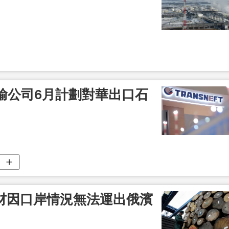
輸公司6月計劃對華出口石
木材因口岸情況無法運出俄濱