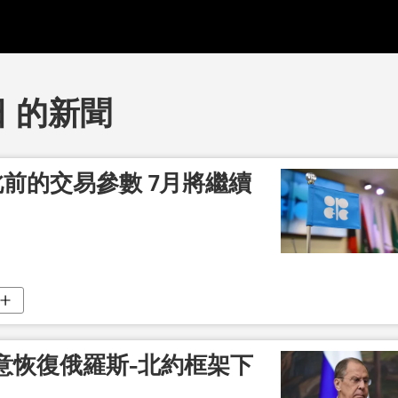
日 的新聞
前的交易參數 7月將繼續
意恢復俄羅斯-北約框架下