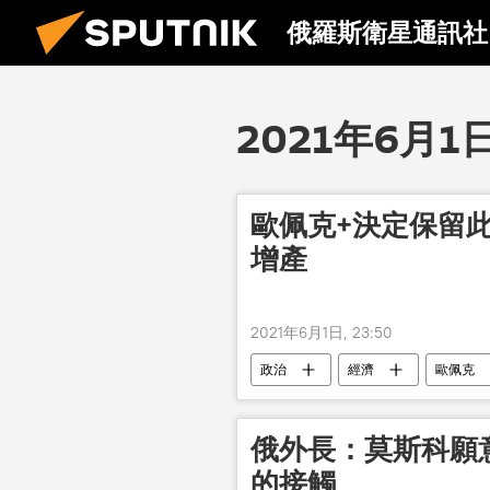
俄羅斯衛星通訊社
2021年6月1
歐佩克+決定保留此
增產
2021年6月1日, 23:50
政治
經濟
歐佩克
俄外長：莫斯科願
的接觸