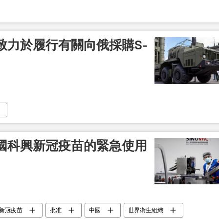
致力於履行有關向俄採購S-
國科興新冠疫苗的緊急使用
新冠疫苗
批准
中國
世界衛生組織