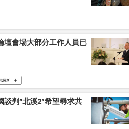
論壇會場大部分工作人員已
俄羅斯
談判“北溪2”希望尋求共