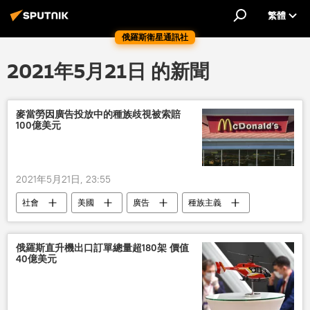
繁體
俄羅斯衛星通訊社
2021年5月21日 的新聞
麥當勞因廣告投放中的種族歧視被索賠
100億美元
2021年5月21日, 23:55
社會
美國
廣告
種族主義
麥當勞
俄羅斯直升機出口訂單總量超180架 價值
40億美元