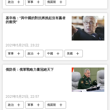
政治
軍事
俄羅斯
基辛格：“與中國的對抗將挑起沒有贏者
的衝突”
2021年5月21日, 23:22
軍事
政治
中國
美國
對抗
基辛格
警告
俄防長：俄軍戰略力量冠絕天下
2021年5月21日, 22:57
政治
軍事
俄羅斯