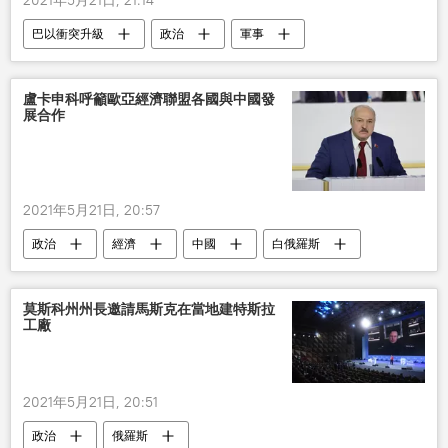
2021年5月21日, 21:14
巴以衝突升級
政治
軍事
衝突
盧卡申科呼籲歐亞經濟聯盟各國與中國發
展合作
2021年5月21日, 20:57
政治
經濟
中國
白俄羅斯
歐亞經濟聯盟
合作
亞歷山大•盧卡申科
莫斯科州州長邀請馬斯克在當地建特斯拉
工廠
2021年5月21日, 20:51
政治
俄羅斯