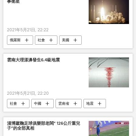
事衛星
2021年5月21日, 22:22
俄羅斯
社會
美國
RD-180火箭發動機
宇宙神-5
雲南大理漾濞發生6.4級地震
2021年5月21日, 22:20
社會
中國
雲南省
地震
淄博蹴鞠足球俱樂部老闆“ 126公斤重兒
子”的全部真相