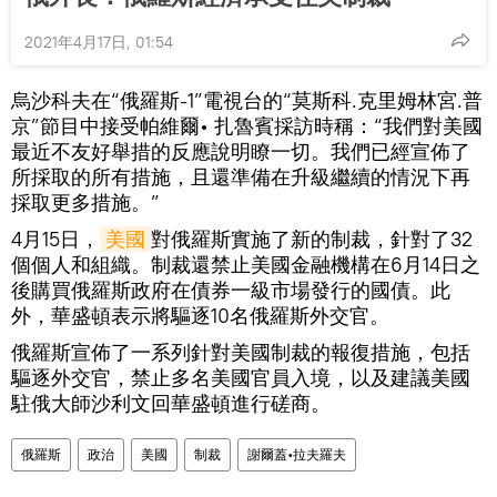
2021年4月17日, 01:54
烏沙科夫在“俄羅斯-1”電視台的“莫斯科.克里姆林宮.普
京”節目中接受帕維爾• 扎魯賓採訪時稱：“我們對美國
最近不友好舉措的反應說明瞭一切。我們已經宣佈了
所採取的所有措施，且還準備在升級繼續的情況下再
採取更多措施。”
4月15日，
美國
對俄羅斯實施了新的制裁，針對了32
個個人和組織。制裁還禁止美國金融機構在6月14日之
後購買俄羅斯政府在債券一級市場發行的國債。此
外，華盛頓表示將驅逐10名俄羅斯外交官。
俄羅斯宣佈了一系列針對美國制裁的報復措施，包括
驅逐外交官，禁止多名美國官員入境，以及建議美國
駐俄大師沙利文回華盛頓進行磋商。
俄羅斯
政治
美國
制裁
謝爾蓋•拉夫羅夫