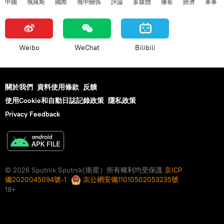
中國
俄羅斯
國際
俄中關係
評論
多媒體
播客
經濟
軍事
Weibo
WeChat
Bilibili
關於我們
資料使用條款
反饋
使用Cookie和自動日誌記錄政策
隱私政策
Privacy Feedback
© 2026 Sputnik Sputnik(衛星）所有權利均受保護
京ICP
備2020045094號-1
京公網安備11010502053235號
18+