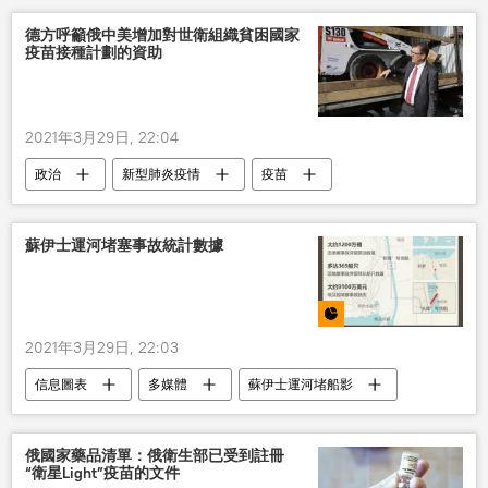
德方呼籲俄中美增加對世衛組織貧困國家
疫苗接種計劃的資助
2021年3月29日, 22:04
政治
新型肺炎疫情
疫苗
冠狀病毒最新動態
蘇伊士運河堵塞事故統計數據
2021年3月29日, 22:03
信息圖表
多媒體
蘇伊士運河堵船影
俄國家藥品清單：俄衛生部已受到註冊
“衛星Light”疫苗的文件