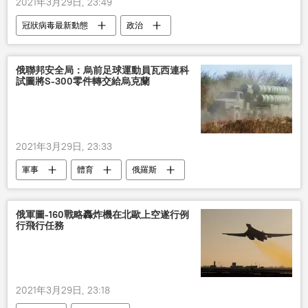
2021年3月29日, 23:49
冠狀病毒最新動態
政治
新型肺炎疫情
巴基斯坦
俄聯邦安全局：烏前足球運動員瓦西連科
試圖將S-300零件轉交給烏克蘭
2021年3月29日, 23:33
軍事
體育
俄羅斯
俄軍圖-160戰略轟炸機在北歐上空遂行例
行飛行任務
2021年3月29日, 23:18