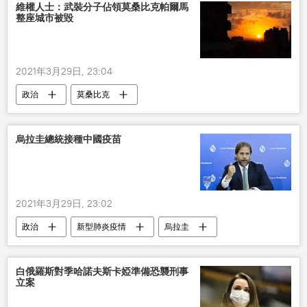
維權人士：武裝分子佔領莫桑比克帕爾馬
整座城市被毀
2021年3月29日, 23:04
政治
莫桑比克
烏拉圭總統接種中國疫苗
2021年3月29日, 23:02
政治
新型肺炎疫情
烏拉圭
白俄羅斯對季哈諾夫斯卡婭準備恐襲刑事
立案