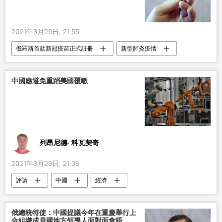
2021年3月29日, 21:55
俄羅斯首款新冠疫苗正式註冊
新型肺炎疫情
政治
俄羅斯
中國應避免重蹈美國覆轍
列昂尼德· 科瓦契奇
2021年3月29日, 21:36
評論
中國
經濟
俄總統特使：中國提議今年在重慶舉行上
合組織成員國地方領導人面對面會晤