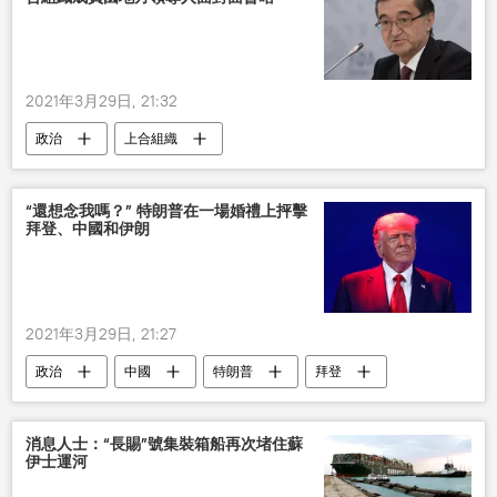
2021年3月29日, 21:32
政治
上合組織
“還想念我嗎？” 特朗普在一場婚禮上抨擊
拜登、中國和伊朗
2021年3月29日, 21:27
政治
中國
特朗普
拜登
消息人士：“長賜”號集裝箱船再次堵住蘇
伊士運河