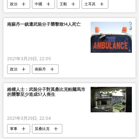
政治
中國
王毅
土耳其
訪問
俄羅斯
南蘇丹一鎮遭武裝分子襲擊致14人死亡
2021年3月29日, 22:05
政治
南蘇丹
維權人士：武裝分子對莫桑比克帕爾馬市
的襲擊至少造成57人喪生
2021年3月29日, 22:04
軍事
莫桑比克