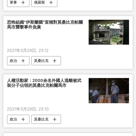
軍事
俄羅斯
恐怖組織“伊斯蘭國”宣稱對莫桑比克帕爾
馬市襲擊事件負責
2021年3月29日, 23:12
政治
莫桑比克
人權活動家：2000余名外國人逃離被武
裝分子佔領的莫桑比克帕爾馬市
2021年3月29日, 23:10
政治
莫桑比克