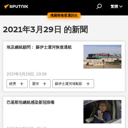
繁體
俄羅斯衛星通訊社
2021年3月29日 的新聞
埃及總統顧問： 蘇伊士運河恢復通航
2021年3月29日, 23:58
經濟
運河
蘇伊士運河堵船影
巴基斯坦總統感染新冠病毒