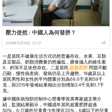
壓力使然 : 中國人為何發胖？
2018年10月16日, 22:37
一是居民不健康生活方式仍然普遍存在。水果、豆類
及豆製品、奶類消費量仍然偏低，膳食攝入的維生素
A、鈣等不足依然存在。二是居民
超重肥胖
問題不斷
凸顯，慢性病患病、發病仍呈上升趨勢。18歲及以上
居民男性和女性的平均體重分別為69.6千克和59千
克，與2015年發佈結果相比分別增加3.4千克和1.7千
克。
據中國疾病預防控制中心營養學首席專家趙文華介
紹，監測結果顯示，中國成年居民超重肥胖超過
50%，6-17歲的兒童青少年接近20%，6歲以下的兒童