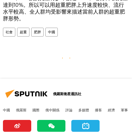
達到10%。所以可以用超重肥胖上升速度較快、流行
水平較高、全人群均受影響來描述當前人群的超重肥
胖形勢。
社會
超重
肥胖
中國
俄羅斯衛星通訊社
中國
俄羅斯
國際
俄中關係
評論
多媒體
播客
經濟
軍事