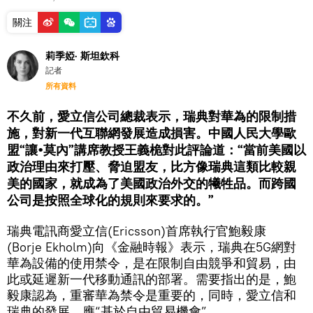
關注
莉季婭· 斯坦欽科
記者
所有資料
不久前，愛立信公司總裁表示，瑞典對華為的限制措
施，對新一代互聯網發展造成損害。中國人民大學歐
盟“讓•莫內”講席教授王義桅對此評論道：“當前美國以
政治理由來打壓、脅迫盟友，比方像瑞典這類比較親
美的國家，就成為了美國政治外交的犧牲品。而跨國
公司是按照全球化的規則來要求的。”
瑞典電訊商愛立信(Ericsson)首席執行官鮑毅康
(Borje Ekholm)向《金融時報》表示，瑞典在5G網對
華為設備的使用禁令，是在限制自由競爭和貿易，由
此或延遲新一代移動通訊的部署。需要指出的是，鮑
毅康認為，重審華為禁令是重要的，同時，愛立信和
瑞典的發展，應“基於自由貿易機會”。