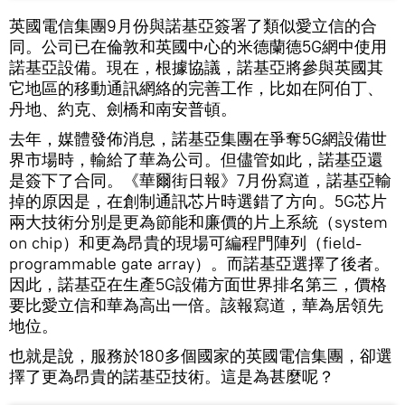
英國電信集團9月份與諾基亞簽署了類似愛立信的合
同。公司已在倫敦和英國中心的米德蘭德5G網中使用
諾基亞設備。現在，根據協議，諾基亞將參與英國其
它地區的移動通訊網絡的完善工作，比如在阿伯丁、
丹地、約克、劍橋和南安普頓。
去年，媒體發佈消息，諾基亞集團在爭奪5G網設備世
界市場時，輸給了華為公司。但儘管如此，諾基亞還
是簽下了合同。《華爾街日報》7月份寫道，諾基亞輸
掉的原因是，在創制通訊芯片時選錯了方向。5G芯片
兩大技術分別是更為節能和廉價的片上系統（system
on chip）和更為昂貴的現場可編程門陣列（field-
programmable gate array）。而諾基亞選擇了後者。
因此，諾基亞在生產5G設備方面世界排名第三，價格
要比愛立信和華為高出一倍。該報寫道，華為居領先
地位。
也就是說，服務於180多個國家的英國電信集團，卻選
擇了更為昂貴的諾基亞技術。這是為甚麼呢？