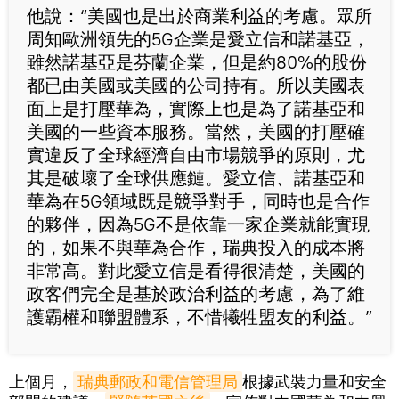
他說：“美國也是出於商業利益的考慮。眾所
周知歐洲領先的5G企業是愛立信和諾基亞，
雖然諾基亞是芬蘭企業，但是約80%的股份
都已由美國或美國的公司持有。所以美國表
面上是打壓華為，實際上也是為了諾基亞和
美國的一些資本服務。當然，美國的打壓確
實違反了全球經濟自由市場競爭的原則，尤
其是破壞了全球供應鏈。愛立信、諾基亞和
華為在5G領域既是競爭對手，同時也是合作
的夥伴，因為5G不是依靠一家企業就能實現
的，如果不與華為合作，瑞典投入的成本將
非常高。對此愛立信是看得很清楚，美國的
政客們完全是基於政治利益的考慮，為了維
護霸權和聯盟體系，不惜犧牲盟友的利益。”
上個月，
瑞典郵政和電信管理局
根據武裝力量和安全