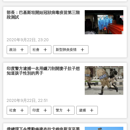
部長：巴基斯坦開始冠狀病毒疫苗第三階
段測試
2020年9月22日, 23:20
政治
社會
新型肺炎疫情
新冠病毒
印度警方逮捕一名用鐮刀剖開妻子肚子想
知道孩子性別的男子
2020年9月22日, 22:51
社會
印度
警方
逮捕
孩子
性別
俄總理下令獎勵修建布拉戈維申斯克至黑