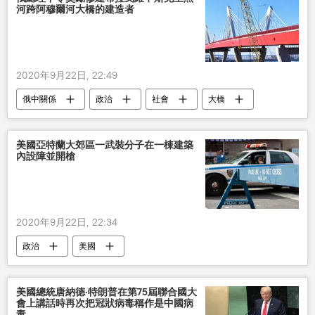
河跨阿穆爾河大橋的建造者
2020年9月22日, 22:49
俄中關係
政治
社會
大橋
美國亞特蘭大郊區一武裝分子在一棟建築
內設障並開槍
2020年9月22日, 22:34
政治
美國
美國總統唐納德·特朗普在第75屆聯合國大
會上講話時再次把冠狀病毒稱作是中國病
毒