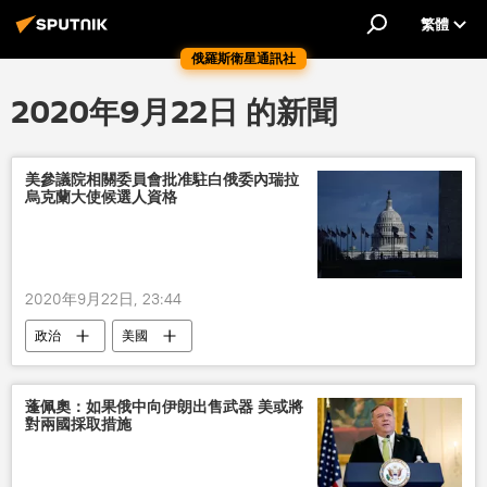
繁體
俄羅斯衛星通訊社
2020年9月22日 的新聞
美參議院相關委員會批准駐白俄委內瑞拉
烏克蘭大使候選人資格
2020年9月22日, 23:44
政治
美國
蓬佩奧：如果俄中向伊朗出售武器 美或將
對兩國採取措施