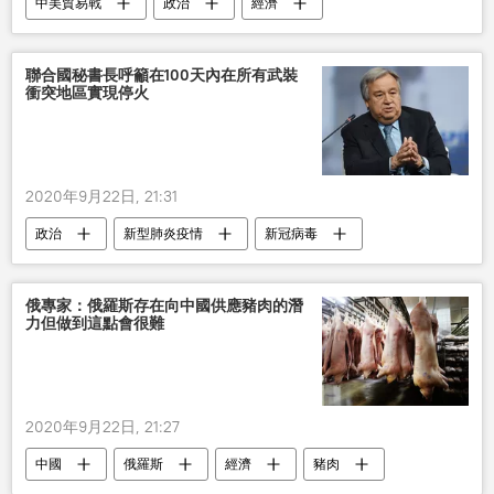
中美貿易戰
政治
經濟
聯合國
聯合國秘書長呼籲在100天內在所有武裝
衝突地區實現停火
2020年9月22日, 21:31
政治
新型肺炎疫情
新冠病毒
俄專家：俄羅斯存在向中國供應豬肉的潛
力但做到這點會很難
2020年9月22日, 21:27
中國
俄羅斯
經濟
豬肉