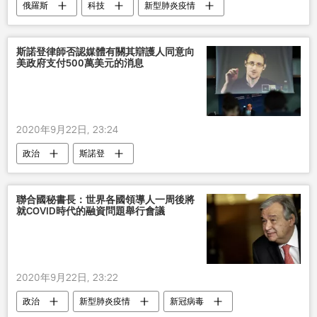
俄羅斯
科技
新型肺炎疫情
病毒學家
冠狀病毒
評論
斯諾登律師否認媒體有關其辯護人同意向
美政府支付500萬美元的消息
2020年9月22日, 23:24
政治
斯諾登
聯合國秘書長：世界各國領導人一周後將
就COVID時代的融資問題舉行會議
2020年9月22日, 23:22
政治
新型肺炎疫情
新冠病毒