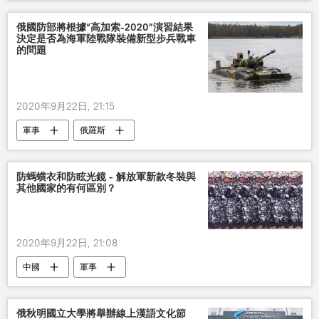
供應
俄國防部將根據“高加索-2020”演習結果
決定是否為海軍陸戰隊裝備新型步兵戰車
的問題
2020年9月22日, 21:15
軍事
俄羅斯
防螞蟥衣和防眩光鏡 - 解放軍新款冬裝與
其他國家的有何區別？
2020年9月22日, 21:08
中國
軍事
俄秋明國立大學將舉辦線上漢語文化節