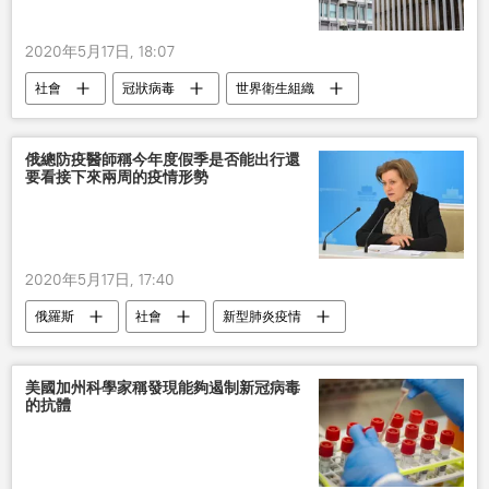
2020年5月17日, 18:07
社會
冠狀病毒
世界衛生組織
俄總防疫醫師稱今年度假季是否能出行還
要看接下來兩周的疫情形勢
2020年5月17日, 17:40
俄羅斯
社會
新型肺炎疫情
疫情
度假
美國加州科學家稱發現能夠遏制新冠病毒
的抗體