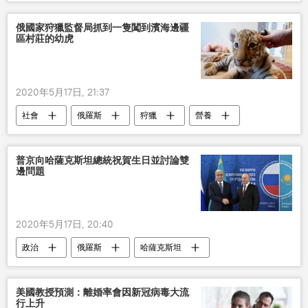
地中海
俄國家狩獵監督局抓到一隻闖到濱海邊疆
區村莊的幼虎
2020年5月17日, 21:37
社會
俄羅斯
狩獵
營養
普京向哈薩克斯坦總統祝賀生日並討論雙
邊問題
2020年5月17日, 20:40
政治
俄羅斯
哈薩克斯坦
普京
通話
美國教授預測：離婚率會因新冠病毒大流
行上升