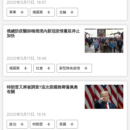
2020年5月17日, 19:57
軍事
俄羅斯
北極
俄總防疫醫師稱俄境內新冠疫情蔓延停止
加快
2020年5月17日, 19:46
俄羅斯
社會
新型肺炎疫情
新冠疫情
停止
特朗普又將被調查?這次跟國務卿蓬佩奧
有關
2020年5月17日, 19:19
政治
特朗普
美國