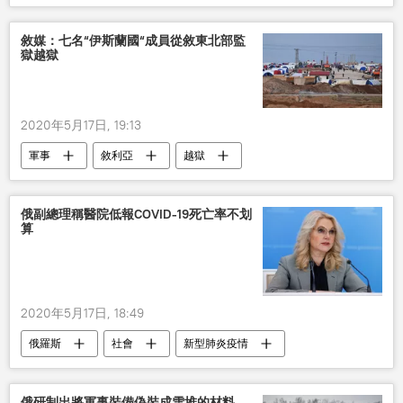
敘媒：七名“伊斯蘭國“成員從敘東北部監
獄越獄
2020年5月17日, 19:13
軍事
敘利亞
越獄
伊斯蘭國
俄副總理稱醫院低報COVID-19死亡率不划
算
2020年5月17日, 18:49
俄羅斯
社會
新型肺炎疫情
醫院
死亡率
俄研制出將軍事裝備偽裝成雪堆的材料