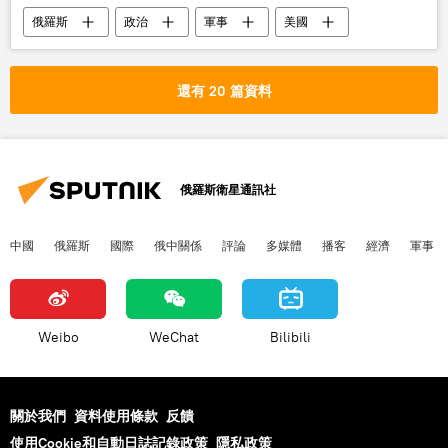
俄羅斯
政治
軍事
美國
北約
北極
擴張
還有 20 篇資料
俄羅斯衛星通訊社
中國
俄羅斯
國際
俄中關係
評論
多媒體
播客
經濟
軍事
Weibo
WeChat
Bilibili
關於我們
資料使用條款
反饋
使用Cookie和自動日誌記錄政策
隱私政策