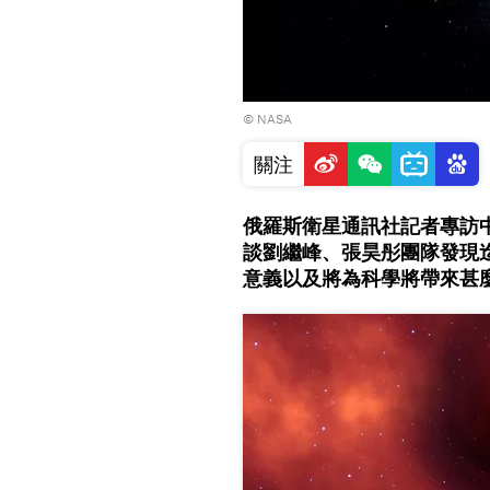
©
NASA
關注
俄羅斯衛星通訊社記者專訪
談劉繼峰、張昊彤團隊發現
意義以及將為科學將帶來甚