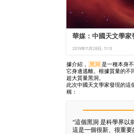
華媒：中國天文學家
2019年11月28日, 11:13
據介紹，
黑洞
是一種本身不
它身邊逃離。根據質量的不
超大質量黑洞。
此次中國天文學家發現的這
稱：
“這個黑洞 是科學界
這是一個很新、很重要