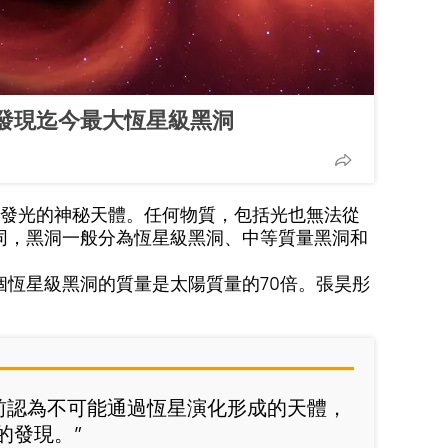
發現迄今最大恆星級黑洞
發光的神秘天體。任何物質，包括光也無法從
同，黑洞一般分為恆星級黑洞、中等質量黑洞和
個恆星級黑洞的質量是太陽質量的70倍。張昊彤
以前認為不可能通過恆星演化形成的天體，
的發現。”