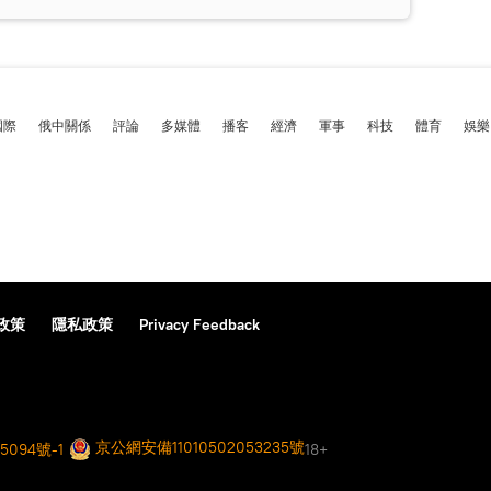
國際
俄中關係
評論
多媒體
播客
經濟
軍事
科技
體育
娛樂
政策
隱私政策
Privacy Feedback
京公網安備11010502053235號
5094號-1
18+