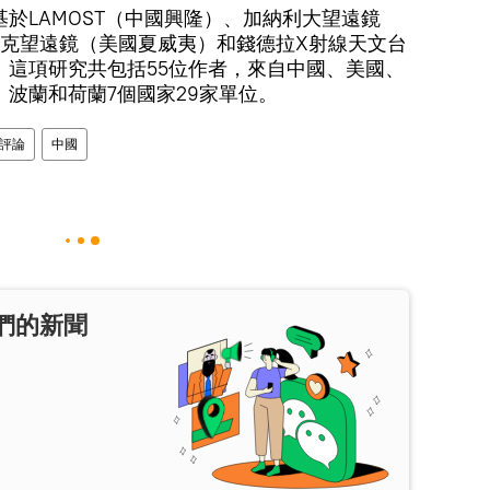
於LAMOST（中國興隆）、加納利大望遠鏡
克望遠鏡（美國夏威夷）和錢德拉X射線天文台
。這項研究共包括55位作者，來自中國、美國、
波蘭和荷蘭7個國家29家單位。
評論
中國
們的新聞