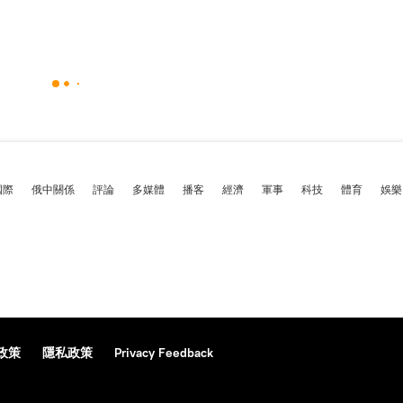
國際
俄中關係
評論
多媒體
播客
經濟
軍事
科技
體育
娛樂
政策
隱私政策
Privacy Feedback