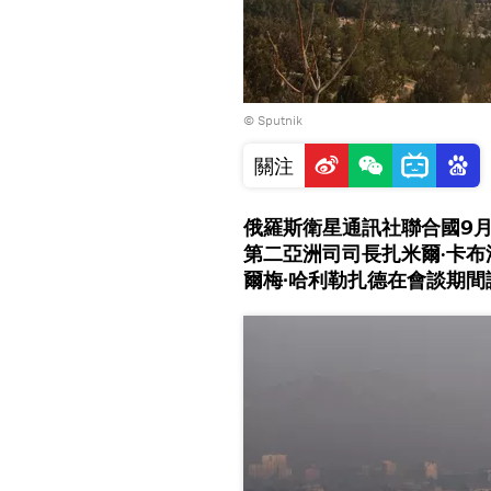
© Sputnik
關注
俄羅斯衛星通訊社聯合國9月
第二亞洲司司長扎米爾·卡
爾梅∙哈利勒扎德在會談期