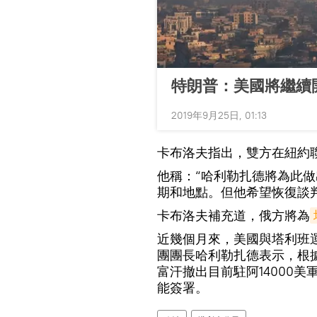
特朗普：美國將繼續
2019年9月25日, 01:13
卡布洛夫指出，雙方在紐約
他稱：“哈利勒扎德將為此
期和地點。但他希望恢復談判
卡布洛夫補充道，俄方將為
近幾個月來，美國與塔利班
團團長哈利勒扎德表示，根據
富汗撤出目前駐阿14000美
能簽署。