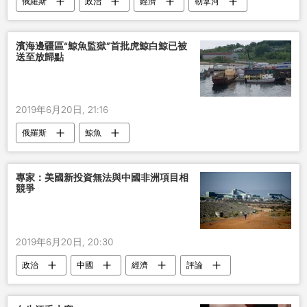
俄羅斯
政治
經濟
勒拿河
濱海邊疆區“鯨魚監獄”首批虎鯨白鯨已被
送至放歸點
2019年6月20日, 21:16
俄羅斯
鯨魚
專家：美國新投資無法與中國非洲項目相
競爭
2019年6月20日, 20:30
政治
中國
經濟
評論
美國
非洲