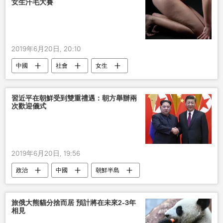
女生汗毛大賽
2019年6月20日, 20:10
中國
社會
女生
習近平在朝鮮受到雙重禮遇：朝方舉辦兩
次歡迎儀式
2019年6月20日, 19:56
政治
中國
朝鮮半島
習近平
旅俄大熊貓分捨而居 預計將在未來2-3年
相見