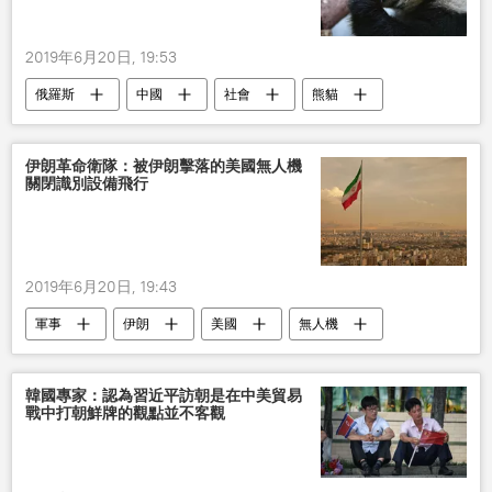
2019年6月20日, 19:53
俄羅斯
中國
社會
熊貓
伊朗革命衛隊：被伊朗擊落的美國無人機
關閉識別設備飛行
2019年6月20日, 19:43
軍事
伊朗
美國
無人機
韓國專家：認為習近平訪朝是在中美貿易
戰中打朝鮮牌的觀點並不客觀