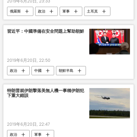
2019年6月20日, 23:33
俄羅斯
政治
軍事
土耳其
美國
S-400系統
合同
塔伊普•埃爾多安
習近平：中國準備在安全問題上幫助朝鮮
2019年6月20日, 22:50
政治
中國
朝鮮半島
習近平
金正恩
會晤
幫助
特朗普就伊朗擊落美無人機一事稱伊朗犯
下重大錯誤
2019年6月20日, 22:47
政治
軍事