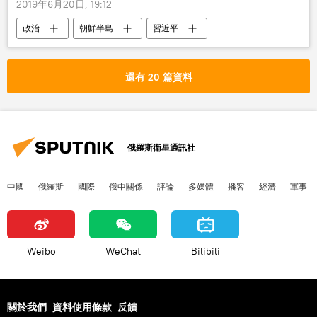
2019年6月20日, 19:12
政治
朝鮮半島
習近平
中國
還有 20 篇資料
俄羅斯衛星通訊社
中國
俄羅斯
國際
俄中關係
評論
多媒體
播客
經濟
軍事
Weibo
WeChat
Bilibili
關於我們
資料使用條款
反饋