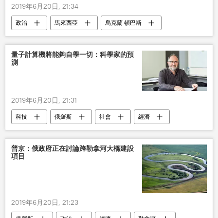
2019年6月20日, 21:34
政治
馬來西亞
烏克蘭 頓巴斯
馬哈蒂爾•穆罕默德
MH17
調查
證據
俄羅斯
量子計算機將能夠自學一切：科學家的預
測
2019年6月20日, 21:31
科技
俄羅斯
社會
經濟
評論
大學
普京：俄政府正在討論跨勒拿河大橋建設
項目
2019年6月20日, 21:23