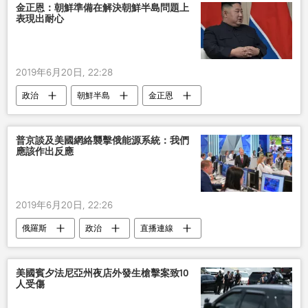
金正恩：朝鮮準備在解決朝鮮半島問題上
表現出耐心
2019年6月20日, 22:28
政治
朝鮮半島
金正恩
習近平
會晤
中國
普京談及美國網絡襲擊俄能源系統：我們
應該作出反應
2019年6月20日, 22:26
俄羅斯
政治
直播連線
美國賓夕法尼亞州夜店外發生槍擊案致10
人受傷