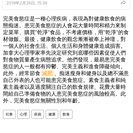
2019年2月26日, 15:39
完美食慾症是一種心理疾病，表現為對健康飲食的病
態痴迷。患完美食慾症的人會花大量時間和精力來制
定菜單、購買"乾淨"食品，不考慮價格，用"乾淨"的食
材做飯。最後，健康飲食的觀念漸漸被奉上神壇，對
一個人的社會生活、個人生活和身體健康造成損害。
加拿大心理學家率先決定研究到底哪些因素促使人們
對食物質量產生病態追求。他們發現，最易患完美食
慾症的人一般都有抑鬱、完美主義和進食障礙傾向。
此外，經常節食
減肥
、痴迷瘦身和健身以及總不滿意
自己外表的人也可能患完美食慾症。素食主義者和純
素主義者以及過度關注自己的飲食規律、花費大量時
間給自己準備食物的人患完美食慾症的風險較高。此
外，完美食慾症無關性別和年齡。
社會
心理
疾病
健康
飲食