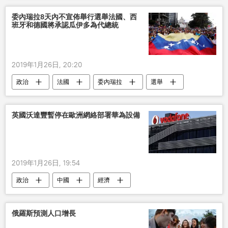
經濟
委內瑞拉8天內不宣佈舉行選舉法國、西
班牙和德國將承認瓜伊多為代總統
2019年1月26日, 20:20
政治
法國
委內瑞拉
選舉
總統
委內瑞拉抗議活動
胡安•瓜伊多
馬克龍
英國沃達豐暫停在歐洲網絡部署華為設備
2019年1月26日, 19:54
政治
中國
經濟
華為CFO被捕
美國
英國
華為公司
沃達豐公司
網絡
俄羅斯預測人口增長
設備