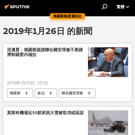
繁體
俄羅斯衛星通訊社
2019年1月26日 的新聞
涅邊賈：俄羅斯提請聯合國安理會不要經
濟制裁委內瑞拉
2019年1月26日, 23:52
俄羅斯
政治
聯合國安理會
制裁
瓦西里•涅邊賈
莫斯科機場近50航班因大雪被取消或延誤