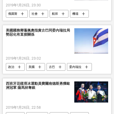
2019年1月26日, 23:30
俄羅斯
社會
航班
機場
取消
大雪
美國國務卿蓬佩奧指責古巴同委內瑞拉局
勢惡化有直接關係
2019年1月26日, 23:02
政治
美國
古巴
委內瑞拉
邁克•蓬佩奧
聯合國
惡化
國務卿
西班牙花樣滑冰運動員費爾南德斯勇獲歐
洲冠軍 薩馬林奪銀
2019年1月26日, 22:58