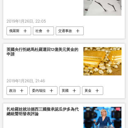
2019年1月26日, 22:05
俄羅斯
社會
交通事故
暴風雪
大雪
英國央行拒絕馬杜羅運回12億美元黃金的
申請
2019年1月26日, 21:46
政治
委內瑞拉
英國
黃金
拒絕
申請
扎哈羅娃就法德西三國擬承認瓜伊多為代
總統聲明發表評論