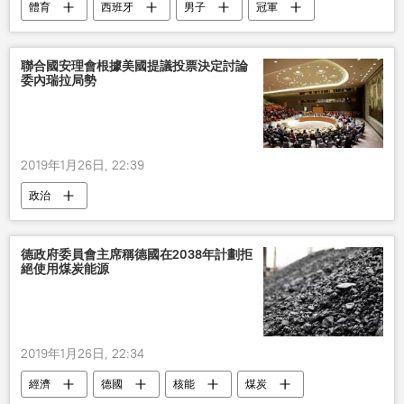
體育
西班牙
男子
冠軍
花樣滑冰
聯合國安理會根據美國提議投票決定討論
委內瑞拉局勢
2019年1月26日, 22:39
政治
德政府委員會主席稱德國在2038年計劃拒
絕使用煤炭能源
2019年1月26日, 22:34
經濟
德國
核能
煤炭