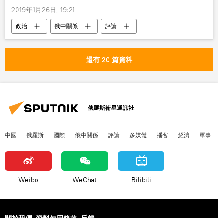
2019年1月26日, 19:21
政治
俄中關係
評論
中俄建交70週年
中國
俄羅斯
還有 20 篇資料
俄羅斯衛星通訊社
中國
俄羅斯
國際
俄中關係
評論
多媒體
播客
經濟
軍事
Weibo
WeChat
Bilibili
關於我們
資料使用條款
反饋