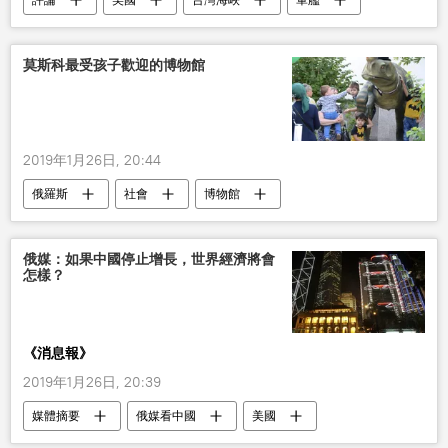
莫斯科最受孩子歡迎的博物館
2019年1月26日, 20:44
俄羅斯
社會
博物館
俄媒：如果中國停止增長，世界經濟將會
怎樣？
《消息報》
2019年1月26日, 20:39
媒體摘要
俄媒看中國
美國
農業
情報部門
中國
軍事