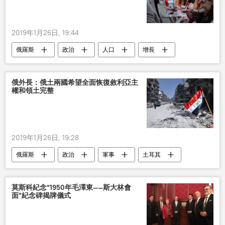
2019年1月26日, 19:44
俄羅斯
政治
人口
增長
俄外長：俄土兩國希望全面恢復敘利亞主
權和領土完整
2019年1月26日, 19:28
俄羅斯
政治
軍事
土耳其
敘利亞
謝爾蓋•拉夫羅夫
主權
領土完整
敘利亞局勢
莫斯科紀念“1950年毛澤東——斯大林會
面”紀念碑揭牌儀式