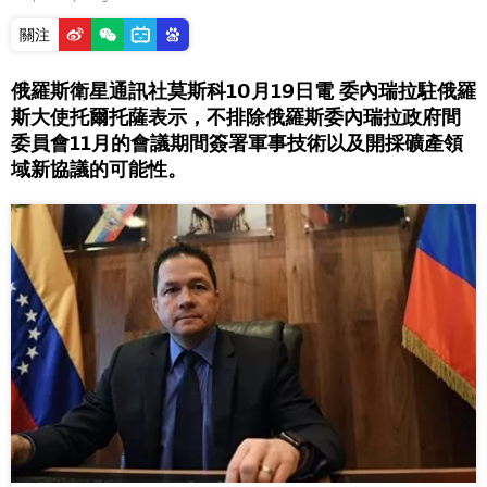
關注
俄羅斯衛星通訊社莫斯科10月19日電 委內瑞拉駐俄羅
斯大使托爾托薩表示，不排除俄羅斯委內瑞拉政府間
委員會11月的會議期間簽署軍事技術以及開採礦產領
域新協議的可能性。