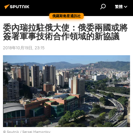
繁體
俄羅斯衛星通訊社
委內瑞拉駐俄大使：俄委兩國或將
簽署軍事技術合作領域的新協議
2018年10月19日, 23:15
© Sputnik / Sergei Mamontov