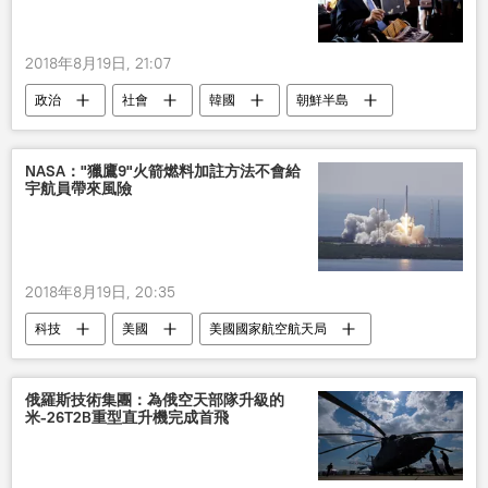
2018年8月19日, 21:07
政治
社會
韓國
朝鮮半島
NASA："獵鷹9"火箭燃料加註方法不會給
宇航員帶來風險
2018年8月19日, 20:35
科技
美國
美國國家航空航天局
獵鷹9火箭
燃料
風險
太空探索技術公司
俄羅斯技術集團：為俄空天部隊升級的
米-26T2B重型直升機完成首飛