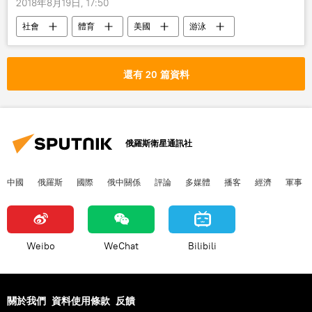
2018年8月19日, 17:50
社會
體育
美國
游泳
冠軍
抑鬱症
還有 20 篇資料
俄羅斯衛星通訊社
中國
俄羅斯
國際
俄中關係
評論
多媒體
播客
經濟
軍事
Weibo
WeChat
Bilibili
關於我們
資料使用條款
反饋