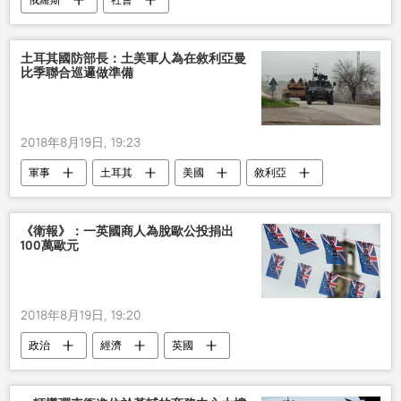
土耳其國防部長：土美軍人為在敘利亞曼
比季聯合巡邏做準備
2018年8月19日, 19:23
軍事
土耳其
美國
敘利亞
人民保護部隊
訓練
《衛報》：一英國商人為脫歐公投捐出
100萬歐元
2018年8月19日, 19:20
政治
經濟
英國