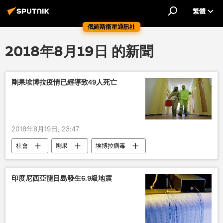
繁體
俄羅斯衛星通訊社
2018年8月19日 的新聞
剛果埃博拉疫情已經導致49人死亡
2018年8月19日, 23:47
社會
剛果
埃博拉病毒
印度尼西亞龍目島發生6.9級地震