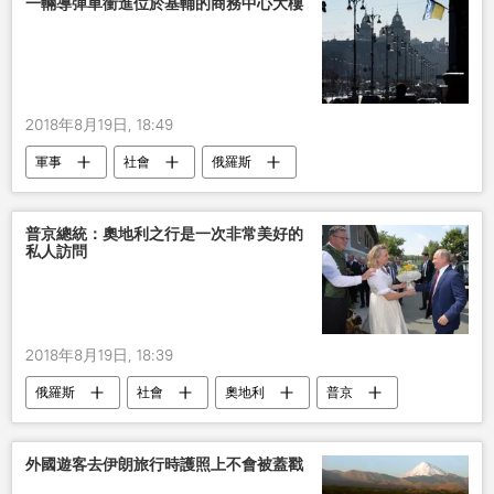
一輛導彈車衝進位於基輔的商務中心大樓
2018年8月19日, 18:49
軍事
社會
俄羅斯
普京總統：奧地利之行是一次非常美好的
私人訪問
2018年8月19日, 18:39
俄羅斯
社會
奧地利
普京
訪問
外國遊客去伊朗旅行時護照上不會被蓋戳