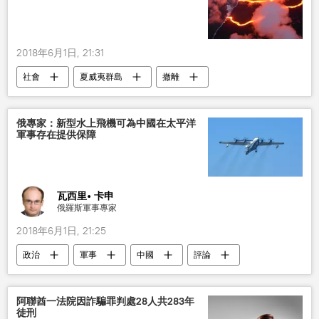
2018年6月1日, 21:31
社會
夏威夷群島
撤離
火山
俄專家：新型水上飛機可為中國在太平洋
軍事存在提供保障
瓦西里• 卡申
俄羅斯軍事專家
2018年6月1日, 21:25
政治
軍事
中國
評論
阿聯酋一法院因詐騙罪判處28人共283年
徒刑