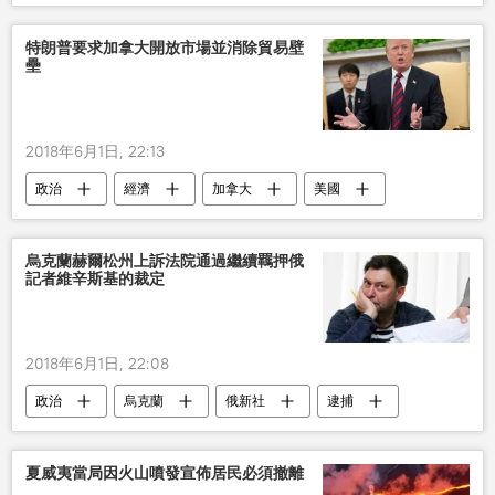
文物
特朗普要求加拿大開放市場並消除貿易壁
壘
2018年6月1日, 22:13
政治
經濟
加拿大
美國
特朗普
農業
貿易
關稅
烏克蘭赫爾松州上訴法院通過繼續羈押俄
記者維辛斯基的裁定
2018年6月1日, 22:08
政治
烏克蘭
俄新社
逮捕
“俄新社烏克蘭”網站負責人被拘留
法院
夏威夷當局因火山噴發宣佈居民必須撤離