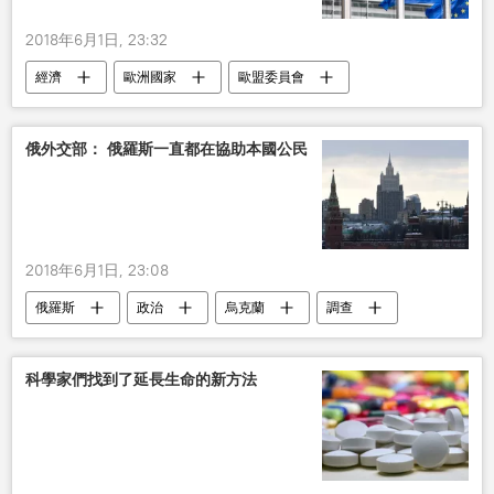
2018年6月1日, 23:32
經濟
歐洲國家
歐盟委員會
調查
技術
中國
世界貿易組織
俄外交部： 俄羅斯一直都在協助本國公民
2018年6月1日, 23:08
俄羅斯
政治
烏克蘭
調查
“俄新社烏克蘭”網站負責人被拘留
科學家們找到了延長生命的新方法