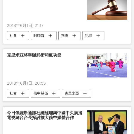
2018年6月1日, 21:17
社會
阿聯酋
判決
犯罪
克里米亞將舉辦武術和氣功節
2018年6月1日, 20:56
社會
俄中關係
克里米亞
武術
文化生活
今日俄羅斯通訊社總經理與中國中央廣播
電視總台台長探討擴大俄中媒體合作