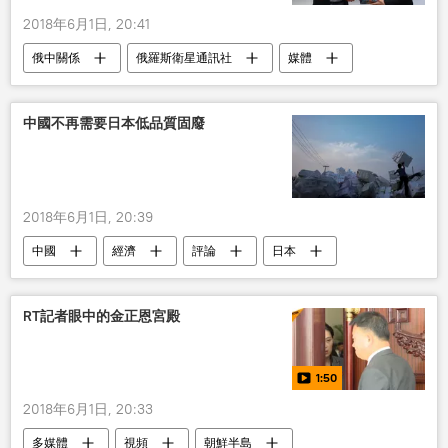
2018年6月1日, 20:41
俄中關係
俄羅斯衛星通訊社
媒體
合作協議
中國
俄羅斯
今日俄羅斯國際通訊社
中國不再需要日本低品質固廢
2018年6月1日, 20:39
中國
經濟
評論
日本
RT記者眼中的金正恩宮殿
1:50
2018年6月1日, 20:33
多媒體
視頻
朝鮮半島