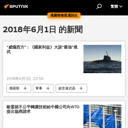
繁體
俄羅斯衛星通訊社
2018年6月1日 的新聞
“威懾西方”：《國家利益》大談“最強”俄
武
2018年6月1日, 23:56
俄羅斯
軍事
超音速武器
武器
軍事技術
歐盟就不公平轉讓技術給中國公司向WTO
提出協商請求