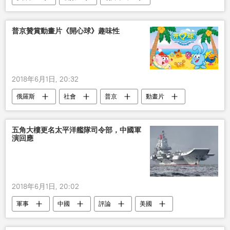
金正恩
俄羅斯
普京贊賞動畫片《開心球》趣味性
2018年6月1日, 20:32
俄羅斯
社會
普京
動畫片
開心球
五角大樓更名太平洋艦隊司令部，中國軍
演回應
2018年6月1日, 20:02
軍事
中國
評論
美國
五角大樓