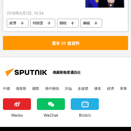
2018年6月1日, 19:34
經濟
特朗普
關稅
鋼鐵
費代麗卡•莫蓋里尼
還有 20 篇資料
俄羅斯衛星通訊社
中國
俄羅斯
國際
俄中關係
評論
多媒體
播客
經濟
軍事
Weibo
WeChat
Bilibili