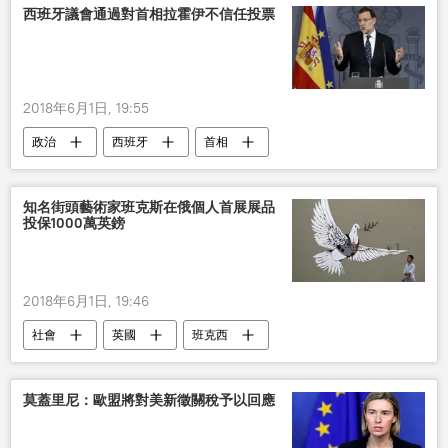
西班牙議會通過對首相拉霍伊不信任投票
2018年6月1日, 19:55
政治
西班牙
首相
知名街頭藝術家班克斯在俄個人首展展品
投保1000萬英鎊
2018年6月1日, 19:46
社會
英國
班克西
莫蓋里尼：歐盟將對美新徵關稅予以回應